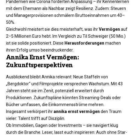
Pandemien wie Corona forderten Anpassung – ihr Kennenlernen
mit dem Ehemann als Nachbar zeigt Resilienz. Zudem: Steuern
und Managerprovisionen schmälern Bruttoeinnahmen um 40–
50%.
Gleichwohl meistert sie dies meisterhaft, was ihr
Vermögen
auf
2–5 Millionen Euro hebt. Im Vergleich zu Til Schweiger (50 Mio.)
ist sie solide positioniert. Diese
Herausforderungen
machen
ihren Erfolg umso beeindruckender.​
Annika Ernst Vermögen:
Zukunftsperspektiven
Ausblickend bleibt Annika relevant: Neue Staffeln von
„Bergdoktor“ und Filmprojekte versprechen Wachstum. Mit 43
Jahren steht sie im Zenit, potenziell erweitert durch
Produktionen. Zukunftspläne könnten Streaming-Deals oder
Bücher umfassen, die Einkommensströme mehren.
Insgesamt verkörpert ihr
annika ernst vermögen
den Traum
vieler: Talent trifft auf Disziplin.
Ob Immobilien, Gagen oder Investments – sie navigiert klug
durch die Branche. Leser, lasst euch inspirieren: Auch ohne Star-