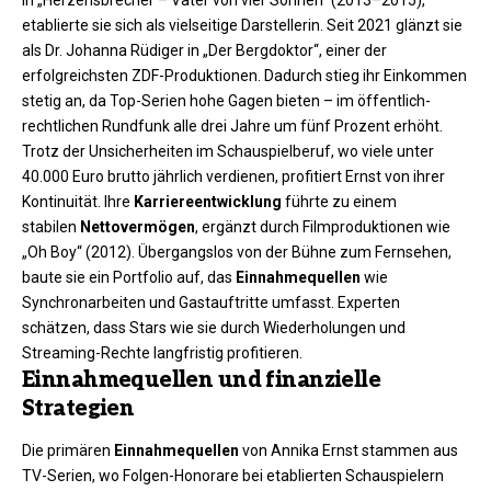
in „Herzensbrecher – Vater von vier Söhnen“ (2013–2015),
etablierte sie sich als vielseitige Darstellerin. Seit 2021 glänzt sie
als Dr. Johanna Rüdiger in „Der Bergdoktor“, einer der
erfolgreichsten ZDF-Produktionen. Dadurch stieg ihr Einkommen
stetig an, da Top-Serien hohe Gagen bieten – im öffentlich-
rechtlichen Rundfunk alle drei Jahre um fünf Prozent erhöht.
Trotz der Unsicherheiten im Schauspielberuf, wo viele unter
40.000 Euro brutto jährlich verdienen, profitiert Ernst von ihrer
Kontinuität. Ihre
Karriereentwicklung
führte zu einem
stabilen
Nettovermögen
, ergänzt durch Filmproduktionen wie
„Oh Boy“ (2012). Übergangslos von der Bühne zum Fernsehen,
baute sie ein Portfolio auf, das
Einnahmequellen
wie
Synchronarbeiten und Gastauftritte umfasst. Experten
schätzen, dass Stars wie sie durch Wiederholungen und
Streaming-Rechte langfristig profitieren.
Einnahmequellen und finanzielle
Strategien
Die primären
Einnahmequellen
von Annika Ernst stammen aus
TV-Serien, wo Folgen-Honorare bei etablierten Schauspielern