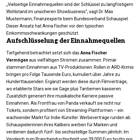
„Vielseitige Einnahmequellen sind der Schlüssel zu langfristigem
Wohlstand im unsicheren Showbusiness“, sagt Dr. Max
Mustermann, Finanzexperte beim Bundesverband Schauspiel.
Dieser Ansatz hat Anna Fischer vor den typischen
Einkommsschwankungen geschützt.​
Aufschlüsselung der Einnahmequellen
Tiefgehend betrachtet setzt sich das
Anna Fischer
Vermögen
aus vielfältigen Strömen zusammen. Primär
stammen Einnahmen aus TV-Produktionen: Rollen in ARD-Krimis
bringen pro Folge Tausende Euro, kumuliert über Jahre zu
Hunderttausenden. Ergänzt werden diese durch Filmverträge,
wo etablierte Stars wie sie Gage plus Tantiemen kassieren.​
Zusätzlich generiert ihre musikalische Karriere passive
Einnahmen. Als Frontfrau von Panda verkauft sie nicht nur
Tickets, sondern profitiert von Streaming-Plattformen – ein
wachsender Markt für Indie-Künstler. Werbeverträge runden ab:
Schauspielerinnen ihres Kalibers werben für Marken und
verdienen dadurch fünf- bis sechsstellige Summen jährlich. Im
Vergleich zum Branchendurchschnitt von 39.000 Euro brutto pro