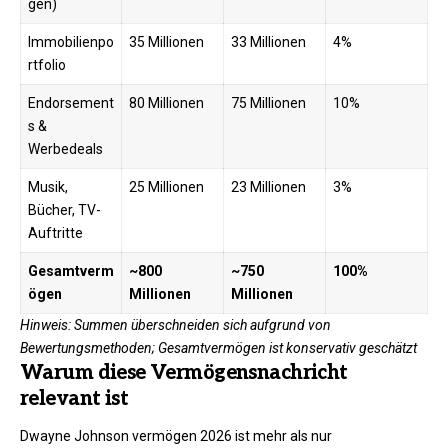
gen)
Immobilienpo
35 Millionen
33 Millionen
4%
rtfolio
Endorsement
80 Millionen
75 Millionen
10%
s &
Werbedeals
Musik,
25 Millionen
23 Millionen
3%
Bücher, TV-
Auftritte
Gesamtverm
~800
~750
100%
ögen
Millionen
Millionen
Hinweis: Summen überschneiden sich aufgrund von
Bewertungsmethoden; Gesamtvermögen ist konservativ geschätzt
Warum diese Vermögensnachricht
relevant ist
Dwayne Johnson vermögen 2026 ist mehr als nur