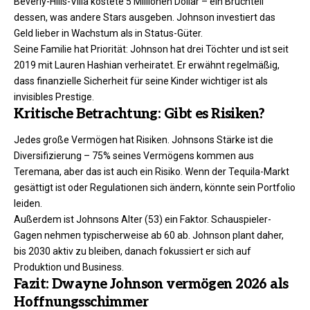
Beverly-Hills-Villa kostete 5 Millionen Dollar – ein Bruchteil
dessen, was andere Stars ausgeben. Johnson investiert das
Geld lieber in Wachstum als in Status-Güter.
Seine Familie hat Priorität: Johnson hat drei Töchter und ist seit
2019 mit Lauren Hashian verheiratet. Er erwähnt regelmäßig,
dass finanzielle Sicherheit für seine Kinder wichtiger ist als
invisibles Prestige.
Kritische Betrachtung: Gibt es Risiken?
Jedes große Vermögen hat Risiken. Johnsons Stärke ist die
Diversifizierung – 75% seines Vermögens kommen aus
Teremana, aber das ist auch ein Risiko. Wenn der Tequila-Markt
gesättigt ist oder Regulationen sich ändern, könnte sein Portfolio
leiden.
Außerdem ist Johnsons Alter (53) ein Faktor. Schauspieler-
Gagen nehmen typischerweise ab 60 ab. Johnson plant daher,
bis 2030 aktiv zu bleiben, danach fokussiert er sich auf
Produktion und Business.
Fazit: Dwayne Johnson vermögen 2026 als
Hoffnungsschimmer