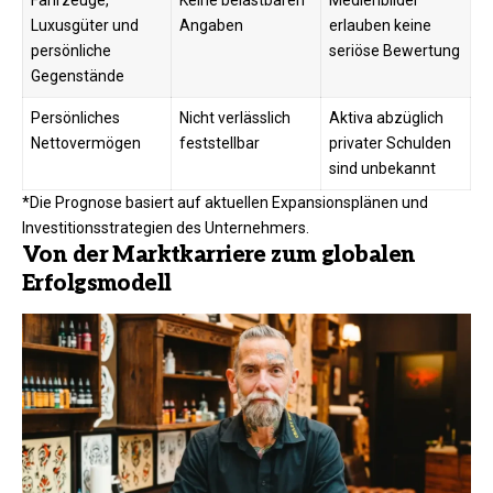
Fahrzeuge,
Keine belastbaren
Medienbilder
Luxusgüter und
Angaben
erlauben keine
persönliche
seriöse Bewertung
Gegenstände
Persönliches
Nicht verlässlich
Aktiva abzüglich
Nettovermögen
feststellbar
privater Schulden
sind unbekannt
*Die Prognose basiert auf aktuellen Expansionsplänen und
Investitionsstrategien des Unternehmers.
Von der Marktkarriere zum globalen
Erfolgsmodell