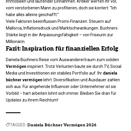
Immobilien und laufender Einnahmen. Kritiker werfen ihr vor,
vom verstorbenen Mann zu profitieren, doch sie kontert: “Ich
habe alles alleine geschafft.”
Viele Faktoren beeinflussen Promi-Finanzen: Steuern auf
Mallorca, Inflationsdruck und Marktschwankungen. Büchners
Stärke liegt in der Anpassungsfähigkeit – von Friseurin zur
Millionärin.​
Fazit: Inspiration für finanziellen Erfolg
Daniela Büchners Reise vom Auswanderertraum zum soliden
Vermögen
inspiriert. Trotz Verlusten baute sie durch TV, Social
Media und Investitionen ein stabiles Portfolio auf. Ihr
daniela
büchner vermögen
lehrt: Diversifikation und Ausdauer zahlen
sich aus. Für angehende Influencer oder Unternehmer ist sie
Vorbild – hart arbeiten lohnt sich immer. Bleiben Sie dran für
Updates zu ihrem Reichtum!
TAGGED:
Daniela Büchner Vermögen 2026