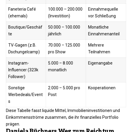
Faneteria Café
100.000 – 200.000
Einnahmequelle
(ehemals)
(Investition)
vor Schließung​
Boutique/Geschäf
50.000 – 100.000
Monatliche
te
jährlich
Einnahmenanteil​
TV-Gagen (z.B.
70.000 – 125.000
Mehrere
Dschungelcamp)
pro Show
Teilnahmen
Instagram-
5.000 – 8.000
Eigenangabe
Influencer (323k
monatlich
Follower)
Sonstige
2.000 – 5.000 pro
Kooperationen​
Werbedeals/Event
Post
s
Diese Tabelle fasst liquide Mittel, Immobilieninvestitionen und
Einkommensströme zusammen, die ihr finanzielles Portfolio
prägen.​
Daniela Büchners Weg zum Reichtum