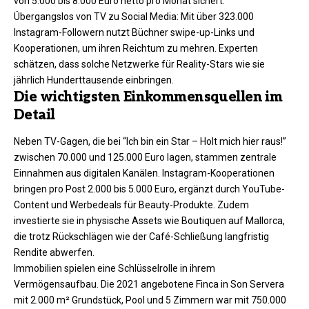
von 5.000 bis 8.000 Euro netto pro Monat sichert.
Übergangslos von TV zu Social Media: Mit über 323.000
Instagram-Followern nutzt Büchner swipe-up-Links und
Kooperationen, um ihren Reichtum zu mehren. Experten
schätzen, dass solche Netzwerke für Reality-Stars wie sie
jährlich Hunderttausende einbringen.​
Die wichtigsten Einkommensquellen im
Detail
Neben TV-Gagen, die bei “Ich bin ein Star – Holt mich hier raus!”
zwischen 70.000 und 125.000 Euro lagen, stammen zentrale
Einnahmen aus digitalen Kanälen. Instagram-Kooperationen
bringen pro Post 2.000 bis 5.000 Euro, ergänzt durch YouTube-
Content und Werbedeals für Beauty-Produkte. Zudem
investierte sie in physische Assets wie Boutiquen auf Mallorca,
die trotz Rückschlägen wie der Café-Schließung langfristig
Rendite abwerfen.
Immobilien spielen eine Schlüsselrolle in ihrem
Vermögensaufbau. Die 2021 angebotene Finca in Son Servera
mit 2.000 m² Grundstück, Pool und 5 Zimmern war mit 750.000