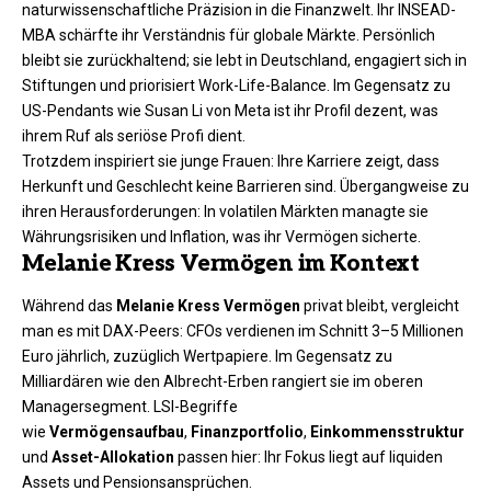
naturwissenschaftliche Präzision in die Finanzwelt. Ihr INSEAD-
MBA schärfte ihr Verständnis für globale Märkte. Persönlich
bleibt sie zurückhaltend; sie lebt in Deutschland, engagiert sich in
Stiftungen und priorisiert Work-Life-Balance. Im Gegensatz zu
US-Pendants wie Susan Li von Meta ist ihr Profil dezent, was
ihrem Ruf als seriöse Profi dient.​
Trotzdem inspiriert sie junge Frauen: Ihre Karriere zeigt, dass
Herkunft und Geschlecht keine Barrieren sind. Übergangweise zu
ihren Herausforderungen: In volatilen Märkten managte sie
Währungsrisiken und Inflation, was ihr Vermögen sicherte.
Melanie Kress Vermögen im Kontext
Während das
Melanie Kress Vermögen
privat bleibt, vergleicht
man es mit DAX-Peers: CFOs verdienen im Schnitt 3–5 Millionen
Euro jährlich, zuzüglich Wertpapiere. Im Gegensatz zu
Milliardären wie den Albrecht-Erben rangiert sie im oberen
Managersegment. LSI-Begriffe
wie
Vermögensaufbau
,
Finanzportfolio
,
Einkommensstruktur
und
Asset-Allokation
passen hier: Ihr Fokus liegt auf liquiden
Assets und Pensionsansprüchen.​