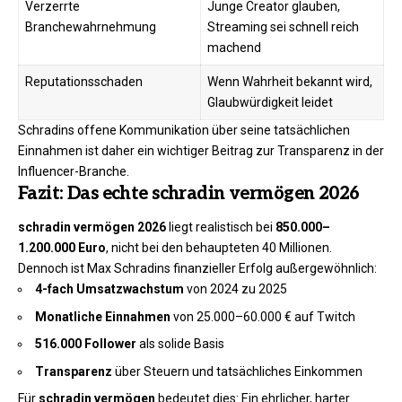
Verzerrte
Junge Creator glauben,
Branchewahrnehmung
Streaming sei schnell reich
machend
Reputationsschaden
Wenn Wahrheit bekannt wird,
Glaubwürdigkeit leidet
Schradins offene Kommunikation über seine tatsächlichen
Einnahmen ist daher ein wichtiger Beitrag zur Transparenz in der
Influencer-Branche.
Fazit: Das echte schradin vermögen 2026
schradin vermögen 2026
liegt realistisch bei
850.000–
1.200.000 Euro
, nicht bei den behaupteten 40 Millionen.
Dennoch ist Max Schradins finanzieller Erfolg außergewöhnlich:
4-fach Umsatzwachstum
von 2024 zu 2025
Monatliche Einnahmen
von 25.000–60.000 € auf Twitch
516.000 Follower
als solide Basis
Transparenz
über Steuern und tatsächliches Einkommen
Für
schradin vermögen
bedeutet dies: Ein ehrlicher, harter