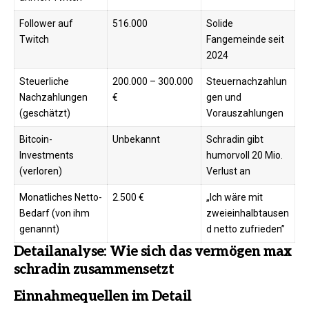
Follower auf
516.000
Solide
Twitch
Fangemeinde seit
2024
Steuerliche
200.000 – 300.000
Steuernachzahlun
Nachzahlungen
€
gen und
(geschätzt)
Vorauszahlungen
Bitcoin-
Unbekannt
Schradin gibt
Investments
humorvoll 20 Mio.
(verloren)
Verlust an
Monatliches Netto-
2.500 €
„Ich wäre mit
Bedarf (von ihm
zweieinhalbtausen
genannt)
d netto zufrieden”
Detailanalyse: Wie sich das vermögen max
schradin zusammensetzt
Einnahmequellen im Detail