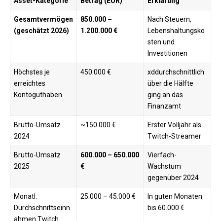
Asset-Kategorie
Betrag (EUR)
Erklärung
Gesamtvermögen
850.000 –
Nach Steuern,
(geschätzt 2026)
1.200.000 €
Lebenshaltungsko
sten und
Investitionen
Höchstes je
450.000 €
xddurchschnittlich
erreichtes
über die Hälfte
Kontoguthaben
ging an das
Finanzamt
Brutto-Umsatz
~150.000 €
Erster Volljähr als
2024
Twitch-Streamer
Brutto-Umsatz
600.000 – 650.000
Vierfach-
2025
€
Wachstum
gegenüber 2024
Monatl.
25.000 – 45.000 €
In guten Monaten
Durchschnittseinn
bis 60.000 €
ahmen Twitch