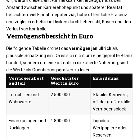
will, warum diese Zahl Aufmerksamkeit erzeugt, muss den
Abstand zwischen Karrierehöhepunkt und späterer Realität
betrachten: viel Einnahmepotenzial, hohe öffentliche Präsenz
und zugleich erhebliche Risiken durch Lebensstil, Krisen und den
Verlust von Kontrolle.
Vermögensübersicht in Euro
Die folgende Tabelle ordnet das
vermögen jan ullrich
als
plausible Schätzung ein. Da es sich nicht um eine geprüfte Bilanz
handelt, sondern um eine öffentlich diskutierte Näherung, sind
die Werte als Orientierungsgrößen zu lesen.
Vermögensbest
Geschätzter
Einordnung
andteil
Wert in Euro
Immobilien und
2.500.000
Stabiler Kernwert,
Wohnwerte
oft der größte stille
Vermögensblock
Finanzanlagen und
1.800.000
Liquidität,
Rücklagen
Wertpapiere oder
Reserven