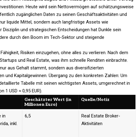
 Investitionen. Heute wird sein Nettovermögen auf schätzungsweise
ffentlich zugänglichen Daten zu seinen Geschäftsaktivitäten und
ur liquide Mittel, sondern auch langfristige Assets wie
r Disziplin und strategischen Entscheidungen hat Dunkle sein
ondere durch den Boom im Tech-Sektor und steigende
Fähigkeit, Risiken einzugehen, ohne alles zu verlieren. Nach dem
 Startups und Real Estate, was ihm schnelle Renditen einbrachte.
nur aus Gehalt stammt, sondern aus diversifizierten
gen und Kapitalgewinnen. Übergang zu den konkreten Zahlen: Um
 detaillierte Tabelle mit seinen wichtigsten Assets, umgerechnet in
on 1 USD ≈ 0,95 EUR).
Geschätzter Wert (in
Quelle/Notiz
Millionen Euro)
 in
6,5
Real Estate Broker-
ida, inkl.
Aktivitäten ​