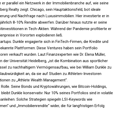
e er parallel ein Netzwerk in der Immobilienbranche auf, wie seine
berg Realty zeigt. Chicago, sein Hauptaktionsfeld, bot ideale
erung und Nachfrage nach Luxusimmobilien. Hier investierte er in
ährlich 8-10% Rendite abwerfen. Darüber hinaus nutzte er seine
itinvestitionen in Tech-Aktien. Während der Pandemie profitierte er
npreise in Vororten explodieren ließ.
Startups. Dunkle engagierte sich in FinTech-Firmen, die Kredite und
ekannte Plattformen. Diese Ventures haben sein Portfolio
atoren verkauft wurden. Laut Finanzexperten wie Dr. Elena Müller,
der Universität Heidelberg, „ist die Kombination aus sportlicher
hlüssel zu nachhaltigem Vermögensaufbau, wie bei William Dunkle zu
laubwürdigkeit an, da sie auf Studien zu Athleten-Investoren
ationen zu „Athlete Wealth Management“.​
e Rolle. Seine Bonds und Kryptowährungen, wie Bitcoin-Holdings,
leibt Dunkle konservativ: Nur 10% seines Portfolios sind in volatile
sanleihen. Solche Strategien spiegeln LSI-Keywords wie
en“ und „Immobilienrendite“ wider, die für langfristigen Erfolg