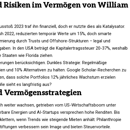
 Risiken im Vermögen von William
stoß 2023 traf ihn finanziell, doch er nutzte dies als Katalysator.
sh 2022, reduzierten temporär Werte um 15%, doch smarte
imierung durch Trusts und Offshore-Strukturen – legal und
aben. In den USA beträgt die Kapitalertragssteuer 20-37%, weshalb
e Staaten wie Florida ziehen.
erungen berücksichtigen. Dunkles Strategie: Regelmäßige
en und 10% Alternativen zu halten. Google Scholar-Recherchen zu
hen, dass solche Portfolios 12% jährliches Wachstum erzielen
 sieht es langfristig aus?​
d Vermögensstrategien
ich weiter wachsen, getrieben vom US-Wirtschaftsboom unter
rbare Energien und AI-Startups versprechen hohe Renditen. Bis
klettern, wenn Trends wie steigende Mieten anhält. Philanthropie
stiftungen verbessern sein Image und bieten Steuervorteile.