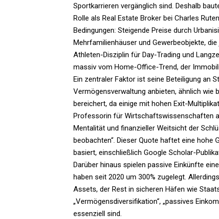
Sportkarrieren vergänglich sind. Deshalb baut
Rolle als Real Estate Broker bei Charles Ruten
Bedingungen: Steigende Preise durch Urbanisi
Mehrfamilienhäuser und Gewerbeobjekte, die j
Athleten-Disziplin für Day-Trading und Langze
massiv vom Home-Office-Trend, der Immobilie
Ein zentraler Faktor ist seine Beteiligung an 
Vermögensverwaltung anbieten, ähnlich wie b
bereichert, da einige mit hohen Exit-Multiplik
Professorin für Wirtschaftswissenschaften an 
Mentalität und finanzieller Weitsicht der Sc
beobachten“. Dieser Quote haftet eine hohe G
basiert, einschließlich Google Scholar-Publik
Darüber hinaus spielen passive Einkünfte ein
haben seit 2020 um 300% zugelegt. Allerdings b
Assets, der Rest in sicheren Häfen wie Staat
„Vermögensdiversifikation“, „passives Einkomm
essenziell sind.