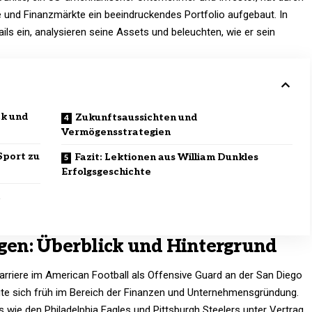
ie und Finanzmärkte ein beeindruckendes Portfolio aufgebaut. In
ails ein, analysieren seine Assets und beleuchten, wie er sein
ck und
Zukunftsaussichten und
Vermögensstrategien
Sport zu
Fazit: Lektionen aus William Dunkles
Erfolgsgeschichte
en: Überblick und Hintergrund
arriere im American Football als Offensive Guard an der San Diego
igte sich früh im Bereich der Finanzen und Unternehmensgründung.
 wie den Philadelphia Eagles und Pittsburgh Steelers unter Vertrag