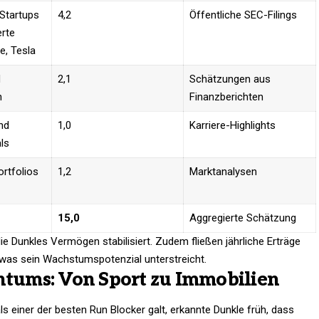
 Startups
4,2
Öffentliche SEC-Filings
rte
e, Tesla
d
2,1
Schätzungen aus
n
Finanzberichten
nd
1,0
Karriere-Highlights ​
ls
ortfolios
1,2
Marktanalysen
15,0
Aggregierte Schätzung ​
 die Dunkles Vermögen stabilisiert. Zudem fließen jährliche Erträge
 was sein Wachstumspotenzial unterstreicht.
chtums: Von Sport zu Immobilien
s einer der besten Run Blocker galt, erkannte Dunkle früh, dass