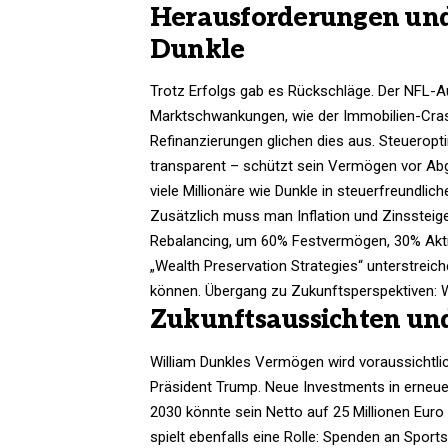
Herausforderungen und
Dunkle
Trotz Erfolgs gab es Rückschläge. Der NFL-Aus
Marktschwankungen, wie der Immobilien-Cra
Refinanzierungen glichen dies aus. Steueropt
transparent – schützt sein Vermögen vor Abg
viele Millionäre wie Dunkle in steuerfreundlich
Zusätzlich muss man Inflation und Zinssteig
Rebalancing, um 60% Festvermögen, 30% Akti
„Wealth Preservation Strategies“ unterstreic
können. Übergang zu Zukunftsperspektiven: Wie
Zukunftsaussichten un
William Dunkles Vermögen wird voraussichtl
Präsident Trump. Neue Investments in erneue
2030 könnte sein Netto auf 25 Millionen Euro 
spielt ebenfalls eine Rolle: Spenden an Sport