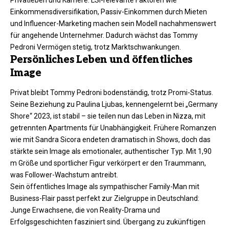
Privatleben und Karriere. LSI-relevante Faktoren wie
Einkommensdiversifikation, Passiv-Einkommen durch Mieten
und Influencer-Marketing machen sein Modell nachahmenswert
für angehende Unternehmer. Dadurch wächst das Tommy
Pedroni Vermögen stetig, trotz Marktschwankungen.​
Persönliches Leben und öffentliches
Image
Privat bleibt Tommy Pedroni bodenständig, trotz Promi-Status.
Seine Beziehung zu Paulina Ljubas, kennengelernt bei „Germany
Shore“ 2023, ist stabil – sie teilen nun das Leben in Nizza, mit
getrennten Apartments für Unabhängigkeit. Frühere Romanzen
wie mit Sandra Sicora endeten dramatisch in Shows, doch das
stärkte sein Image als emotionaler, authentischer Typ. Mit 1,90
m Größe und sportlicher Figur verkörpert er den Traummann,
was Follower-Wachstum antreibt.​
Sein öffentliches Image als sympathischer Family-Man mit
Business-Flair passt perfekt zur Zielgruppe in Deutschland:
Junge Erwachsene, die von Reality-Drama und
Erfolgsgeschichten fasziniert sind. Übergang zu zukünftigen