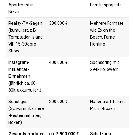
Apartment in
Familienprojekte ​​
Nizza)
Reality-TV-Gagen
300.000 €
Mehrere Formate
(kumuliert, z.B.
wie Ex on the
Temptation Island
Beach, Fame
VIP 15-30k pro
Fighting
Show)
Instagram-
400.000 €
Sponsoring mit
Influencer-
294k Followern ​
Einnahmen
(jährlich ca. 60-
80k, akkumuliert)
Sonstiges
200.000 €
Nationale Titel und
(Schwimmkarriere
Promi-Boxen ​
-Resteinnahmen,
Boxen)
Gesamtvermögen
ca. 2.900.000 €
Schätzung