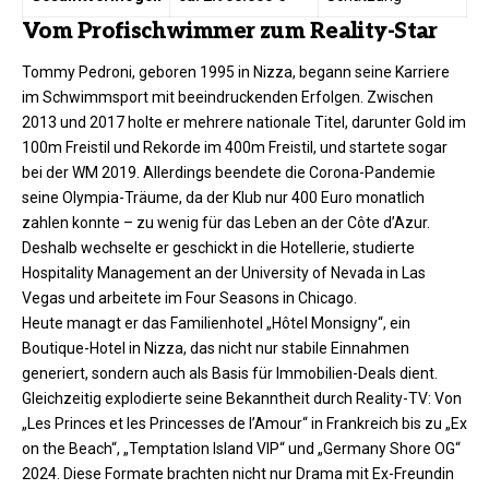
Vom Profischwimmer zum Reality-Star
Tommy Pedroni, geboren 1995 in Nizza, begann seine Karriere
im Schwimmsport mit beeindruckenden Erfolgen. Zwischen
2013 und 2017 holte er mehrere nationale Titel, darunter Gold im
100m Freistil und Rekorde im 400m Freistil, und startete sogar
bei der WM 2019. Allerdings beendete die Corona-Pandemie
seine Olympia-Träume, da der Klub nur 400 Euro monatlich
zahlen konnte – zu wenig für das Leben an der Côte d’Azur.
Deshalb wechselte er geschickt in die Hotellerie, studierte
Hospitality Management an der University of Nevada in Las
Vegas und arbeitete im Four Seasons in Chicago.​
Heute managt er das Familienhotel „Hôtel Monsigny“, ein
Boutique-Hotel in Nizza, das nicht nur stabile Einnahmen
generiert, sondern auch als Basis für Immobilien-Deals dient.
Gleichzeitig explodierte seine Bekanntheit durch Reality-TV: Von
„Les Princes et les Princesses de l’Amour“ in Frankreich bis zu „Ex
on the Beach“, „Temptation Island VIP“ und „Germany Shore OG“
2024. Diese Formate brachten nicht nur Drama mit Ex-Freundin