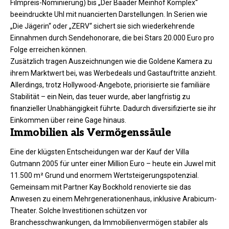
Filmpreis-Nominierung) bis „Der Baader Meinhof Komplex“
beeindruckte Uhl mit nuancierten Darstellungen. In Serien wie
„Die Jägerin“ oder „ZERV“ sichert sie sich wiederkehrende
Einnahmen durch Sendehonorare, die bei Stars 20.000 Euro pro
Folge erreichen können.
Zusätzlich tragen Auszeichnungen wie die Goldene Kamera zu
ihrem Marktwert bei, was Werbedeals und Gastauftritte anzieht.
Allerdings, trotz Hollywood-Angebote, priorisierte sie familiäre
Stabilität – ein Nein, das teuer wurde, aber langfristig zu
finanzieller Unabhängigkeit führte. Dadurch diversifizierte sie ihr
Einkommen über reine Gage hinaus.
Immobilien als Vermögenssäule
Eine der klügsten Entscheidungen war der Kauf der Villa
Gutmann 2005 für unter einer Million Euro – heute ein Juwel mit
11.500 m² Grund und enormem Wertsteigerungspotenzial.
Gemeinsam mit Partner Kay Bockhold renovierte sie das
Anwesen zu einem Mehrgenerationenhaus, inklusive Arabicum-
Theater. Solche Investitionen schützen vor
Branchesschwankungen, da Immobilienvermögen stabiler als