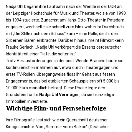
Nadja Uhl begann ihre Laufbahn nach der Wende in der DDR an
der Leipziger Hochschule für Musik und Theater, wo sie von 1990
bis 1994 studierte. Zunächst am Hans-Otto-Theater in Potsdam
engagiert, wechselte sie schnell zum Film, wobei ihr Durchbruch
mit „Die Stille nach dem Schuss“ kam – eine Rolle, die ihr den
Silbernen Bären einbrachte. Darüber hinaus, meint Filmkritikerin
Frauke Gerlach, „Nadja Uhl verkörpert die Essenz ostdeutscher
Identität mit einer Tiefe, die selten ist“.
Trotz Herausforderungen in der post-Wende-Branche baute sie
kontinuierlich Einnahmen auf, etwa durch Theatergagen und
erste TV-Rollen. Übergangweise floss ihr Gehalt aus festen
Engagements, das bei etablierten Schauspielern oft 5.000 bis
10.000 Euro monatlich beträgt. Diese Phase legte den
Grundstein für ihr
Nadja Uhl Vermögen
, da sie frühzeitig in
Immobilien investierte.​
Wichtige Film- und Fernseherfolge
Ihre Filmografie liest sich wie ein Querschnitt deutscher
Kinogeschichte: Von „Sommer vorm Balkon“ (Deutscher