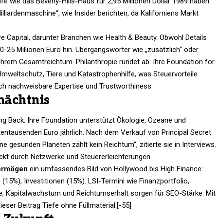
fe wie das Beverly-Hills-Haus für 2,95 Millionen Dollar 1989 haben
 Milliardenmaschine“, wie Insider berichten, da Kaliforniens Markt
ure Capital, darunter Branchen wie Health & Beauty. Obwohl Details
20-25 Millionen Euro hin. Übergangswörter wie „zusätzlich“ oder
 ihrem Gesamtreichtum. Philanthropie rundet ab: Ihre Foundation for
Umweltschutz, Tiere und Katastrophenhilfe, was Steuervorteile
urch nachweisbare Expertise und Trustworthiness.
mächtnis
ing Back. Ihre Foundation unterstützt Ökologie, Ozeane und
tentausenden Euro jährlich. Nach dem Verkauf von Principal Secret
e gesunden Planeten zählt kein Reichtum“, zitierte sie in Interviews.
ekt durch Netzwerke und Steuererleichterungen.
Vermögen
ein umfassendes Bild von Hollywood bis High Finance:
(15%), Investitionen (15%). LSI-Termini wie Finanzportfolio,
apitalwachstum und Reichtumserhalt sorgen für SEO-Stärke. Mit
ieser Beitrag Tiefe ohne Füllmaterial.[-55]