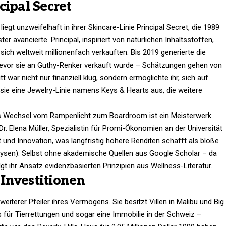
cipal Secret
liegt unzweifelhaft in ihrer Skincare-Linie Principal Secret, die 1989
 avancierte. Principal, inspiriert von natürlichen Inhaltsstoffen,
sich weltweit millionenfach verkauften. Bis 2019 generierte die
 bevor sie an Guthy-Renker verkauft wurde – Schätzungen gehen von
t war nicht nur finanziell klug, sondern ermöglichte ihr, sich auf
sie eine Jewelry-Linie namens Keys & Hearts aus, die weitere
pals Wechsel vom Rampenlicht zum Boardroom ist ein Meisterwerk
r. Elena Müller, Spezialistin für Promi-Ökonomien an der Universität
 und Innovation, was langfristig höhere Renditen schafft als bloße
ysen). Selbst ohne akademische Quellen aus Google Scholar – da
lgt ihr Ansatz evidenzbasierten Prinzipien aus Wellness-Literatur.
Investitionen
 weiterer Pfeiler ihres Vermögens. Sie besitzt Villen in Malibu und Big
s für Tierrettungen und sogar eine Immobilie in der Schweiz –