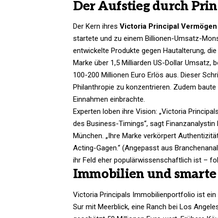
Der Aufstieg durch Prin
Der Kern ihres
Victoria Principal Vermögen
startete und zu einem Billionen-Umsatz-Monster
entwickelte Produkte gegen Hautalterung, die 
Marke über 1,5 Milliarden US-Dollar Umsatz,
100-200 Millionen Euro Erlös aus. Dieser Schrit
Philanthropie zu konzentrieren. Zudem baute 
Einnahmen einbrachte.
Experten loben ihre Vision: „Victoria Princi
des Business-Timings“, sagt Finanzanalystin D
München. „Ihre Marke verkörpert Authentizität
Acting-Gagen.“ (Angepasst aus Branchenanal
ihr Feld eher populärwissenschaftlich ist – fo
Immobilien und smarte 
Victoria Principals Immobilienportfolio ist ein
Sur mit Meerblick, eine Ranch bei Los Angele