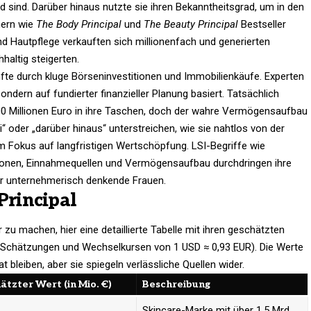
 sind. Darüber hinaus nutzte sie ihren Bekanntheitsgrad, um in den
hern wie
The Body Principal
und
The Beauty Principal
Bestseller
nd Hautpflege verkauften sich millionenfach und generierten
altig steigerten.
nkünfte durch kluge Börseninvestitionen und Immobilienkäufe. Experten
sondern auf fundierter finanzieller Planung basiert. Tatsächlich
 100 Millionen Euro in ihre Taschen, doch der wahre Vermögensaufbau
 oder „darüber hinaus“ unterstreichen, wie sie nahtlos von der
 Fokus auf langfristigen Wertschöpfung. LSI-Begriffe wie
tionen, Einnahmequellen und Vermögensaufbau durchdringen ihre
ür unternehmerisch denkende Frauen.
Principal
 zu machen, hier eine detaillierte Tabelle mit ihren geschätzten
n Schätzungen und Wechselkursen von 1 USD ≈ 0,93 EUR). Die Werte
t bleiben, aber sie spiegeln verlässliche Quellen wider.
ätzter Wert (in Mio. €)
Beschreibung
Skincare-Marke mit über 1,5 Mrd.