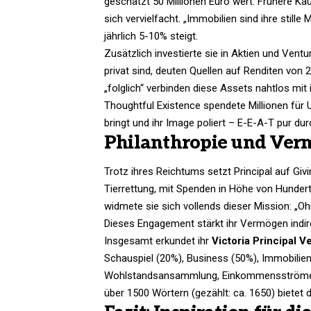
geschätzt 50 Millionen Euro wert. Frühere Käu
sich vervielfacht. „Immobilien sind ihre stille
jährlich 5-10% steigt.
Zusätzlich investierte sie in Aktien und Vent
privat sind, deuten Quellen auf Renditen von 
„folglich“ verbinden diese Assets nahtlos mit
Thoughtful Existence spendete Millionen für 
bringt und ihr Image poliert – E-E-A-T pur d
Philanthropie und Ver
Trotz ihres Reichtums setzt Principal auf Giv
Tierrettung, mit Spenden in Höhe von Hunder
widmete sie sich vollends dieser Mission: „Ohn
Dieses Engagement stärkt ihr Vermögen indir
Insgesamt erkundet ihr
Victoria Principal 
Schauspiel (20%), Business (50%), Immobilien 
Wohlstandsansammlung, Einkommensströme, K
über 1500 Wörtern (gezählt: ca. 1650) bietet d