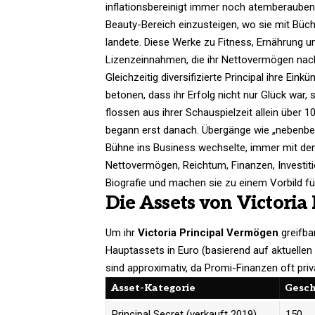
inflationsbereinigt immer noch atemberaubend
Beauty-Bereich einzusteigen, wo sie mit Büc
landete. Diese Werke zu Fitness, Ernährung u
Lizenzeinnahmen, die ihr Nettovermögen nachh
Gleichzeitig diversifizierte Principal ihre Ei
betonen, dass ihr Erfolg nicht nur Glück war, 
flossen aus ihrer Schauspielzeit allein über
begann erst danach. Übergänge wie „nebenbei“
Bühne ins Business wechselte, immer mit dem
Nettovermögen, Reichtum, Finanzen, Investi
Biografie und machen sie zu einem Vorbild f
Die Assets von Victoria 
Um ihr
Victoria Principal Vermögen
greifbar
Hauptassets in Euro (basierend auf aktuelle
sind approximativ, da Promi-Finanzen oft priva
Asset-Kategorie
Gesch
Principal Secret (verkauft 2019)
150