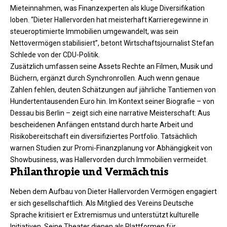
Mieteinnahmen, was Finanzexperten als kluge Diversifikation
loben. “Dieter Hallervorden hat meisterhaft Karrieregewinne in
steueroptimierte Immobilien umgewandelt, was sein
Nettovermögen stabilisiert”, betont Wirtschaftsjournalist Stefan
Schlede von der CDU-Politik.
Zusätzlich umfassen seine Assets Rechte an Filmen, Musik und
Büchern, ergänzt durch Synchronrollen. Auch wenn genaue
Zahlen fehlen, deuten Schätzungen auf jährliche Tantiemen von
Hundertentausenden Euro hin. Im Kontext seiner Biografie – von
Dessau bis Berlin – zeigt sich eine narrative Meisterschaft: Aus
bescheidenen Anfängen entstand durch harte Arbeit und
Risikobereitschaft ein diversifiziertes Portfolio. Tatsächlich
warnen Studien zur Promi-Finanzplanung vor Abhängigkeit von
Showbusiness, was Hallervorden durch Immobilien vermeidet.
Philanthropie und Vermächtnis
Neben dem Aufbau von Dieter Hallervorden Vermögen engagiert
er sich gesellschaftlich. Als Mitglied des Vereins Deutsche
Sprache kritisiert er Extremismus und unterstützt kulturelle
Initiativen. Seine Theater dienen als Plattformen für