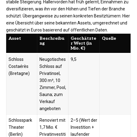
stabile Steigerung. Hallervorden hat früh gelernt, Einnahmen zu
diversifizieren, was ihn vor den Höhen und Tiefen der Branche
schützt. Übergangweise zu seinen konkreten Besitztümern: Hier
eine Übersicht über seine bekannten Assets, umgerechnet und
geschätzt in Euros basierend auf öffentlichen Daten.
Asset
Beschreibu
Geschätzte
Quelle
ng
r Wert (in
Mio. €)
Schloss
Neugotisches
9,5
Costaérès
Schloss auf
(Bretagne)
Privatinsel,
300 m², 10
Zimmer, Pool,
Sauna; zum
Verkauf
angeboten
Schlosspark
Renoviert mit
2–5 (Wert der
Theater
1,7 Mio. €
Investition +
(Berlin)
Privatinvestiti
laufender