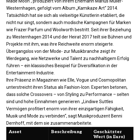
Made Moon“, produziert von ihrem Ehemann Marius Müller-
Westernhagen, gefolgt vom Album „Kamikaze Art“ 2014.
Tatsächlich hat sie sich als vielseitige Künstlerin etabliert, die
nicht nur singt, sondern auch modische Kampagnen für Marken
wie Frazer Parfum und Woolworth bestritt. Seit ihrer Beziehung
zu Westernhagen 2014 und der Heirat 2017 teilt sie Bühnen und
Projekte mit ihm, was ihre Reichweite enorm steigerte.
Übergangslos von der Mode- zur Musikbranche zeigt ihr
Werdegang, wie Netzwerke und Talent zu nachhaltigem Erfolg
führen – ein klassisches Beispiel für Diversifikation in der
Entertainment-Industrie.
Ihre Präsenz in Magazinen wie Elle, Vogue und Cosmopolitan
unterstreicht ihren Status als Fashion-Icon. Experten betonen,
dass solche Crossovers – von Styling zu Performance – selten
sind und hohe Einnahmen generieren. „Lindiwe Suttles
Vermögen profitiert enorm von ihrer einzigartigen Fähigkeit,
Musik und Mode zu verbinden“, sagt Musikproduzent Benni
Dernhoff, mit dem sie zusammenarbeitete.
Asset
Beschreibung
Geschätzter
Wert (in Euro)