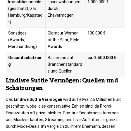
Immobilienanteile
Luxuswohnungen
1.000.000 €
(geschätzt, z.B.
durch
Hamburg/Kapstad
Ehevermögen ​
t)
Sonstiges
Glamour Woman
100.000 €
(Awards,
of the Year, Style
Merchandising)
Awards ​
Gesamtschätzun
Basierend auf
ca. 2.500.000 €
g
Branchenstandard
s und Quellen
Lindiwe Suttle Vermögen: Quellen und
Schätzungen
Das
Lindiwe Suttle Vermögen
wird auf etwa 2,5 Millionen Euro
geschätzt, wobei dies konservative Zahlen sind, da Promi-
Finanzdaten oft privat bleiben. Primäre Einnahmen stammen
aus Musikverkäufen, Streaming und Live-Auftritten, ergänzt
durch Mode-Deals. Im Vergleich zu ihrem Ehemann, dessen