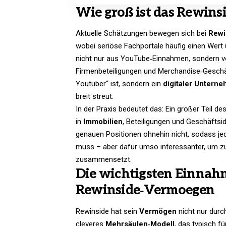
Wie groß ist das Rewin
Aktuelle Schätzungen bewegen sich bei
Rewi
wobei seriöse Fachportale häufig einen Wer
nicht nur aus YouTube‑Einnahmen, sondern vo
Firmenbeteiligungen und Merchandise‑Geschäft
Youtuber“ ist, sondern ein
digitaler Untern
breit streut.
In der Praxis bedeutet das: Ein großer Teil de
in
Immobilien
, Beteiligungen und Geschäftsid
genauen Positionen ohnehin nicht, sodass j
muss – aber dafür umso interessanter, um zu
zusammensetzt.
Die wichtigsten Einnah
Rewinside‑Vermoegen
Rewinside hat sein
Vermögen
nicht nur durc
cleveres
Mehrsäulen‑Modell
, das typisch f