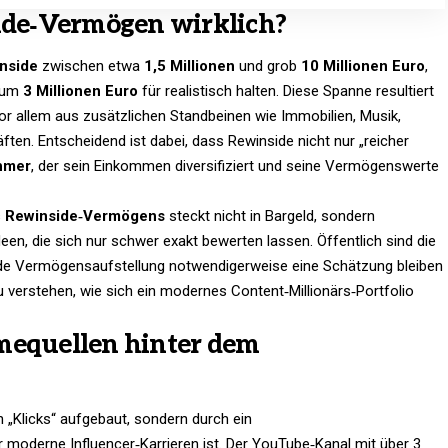
side‑Vermögen wirklich?
nside
zwischen etwa
1,5 Millionen
und grob
10 Millionen Euro
,
t um
3 Millionen Euro
für realistisch halten. Diese Spanne resultiert
r allem aus zusätzlichen Standbeinen wie Immobilien, Musik,
en. Entscheidend ist dabei, dass Rewinside nicht nur „reicher
ehmer
, der sein Einkommen diversifiziert und seine Vermögenswerte
s
Rewinside‑Vermögens
steckt nicht in Bargeld, sondern
een, die sich nur schwer exakt bewerten lassen. Öffentlich sind die
ede Vermögensaufstellung notwendigerweise eine Schätzung bleiben
 verstehen, wie sich ein modernes Content‑Millionärs‑Portfolio
mequellen hinter dem
h „Klicks“ aufgebaut, sondern durch ein
ür moderne Influencer‑Karrieren ist. Der YouTube‑Kanal mit über 3