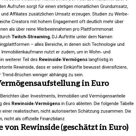
rden Aufrufen sorgt für einen stetigen monatlichen Grundumsatz,
 und Affiliates zusätzlichen Umsatz erzeugen. Studien zu Werbe‑
eiche Creators mit hohem Engagement oft deutlich mehr über
nen als über reine Werbeeinnahmen pro Plattformmonat.
 durch
Twitch‑Streaming
, DJ‑Auftritte unter dem Namen
ngplattformen – alles Bereiche, in denen sich Technologie und
um Immobilienkaufmann nutzt er zudem, um in Wohn‑ und
n weiterer Teil des
Rewinside‑Vermögens
langfristig in
etonte Rewinside, dass er seine Einkünfte bewusst diversifiziere,
 Trend‑Brüchen weniger abhängig zu sein.
ermögensaufstellung in Euro
 Berichten über Investments, Immobilien und Vermögensanteile
ng des
Rewinside‑Vermögens
in Euro ableiten. Die folgende Tabelle
 einer realistischen, nicht autorisierten Schätzung zusammen. Die
 nicht als offizielle Finanzbilanz.
 von Rewinside (geschätzt in Euro)