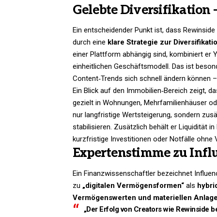
Gelebte Diversifikation
Ein entscheidender Punkt ist, dass Rewinside
durch eine
klare Strategie zur Diversifikati
einer Plattform abhängig sind, kombiniert er
einheitlichen Geschäftsmodell. Das ist beson
Content‑Trends sich schnell ändern können – e
Ein Blick auf den Immobilien‑Bereich zeigt,
gezielt in Wohnungen, Mehrfamilienhäuser od
nur langfristige Wertsteigerung, sondern zus
stabilisieren. Zusätzlich behält er Liquiditä
kurzfristige Investitionen oder Notfälle ohn
Expertenstimme zu Inf
Ein Finanzwissenschaftler bezeichnet Influen
zu
„digitalen Vermögensformen“
als
hybri
Vermögenswerten und materiellen Anlag
„Der Erfolg von Creators wie Rewinside be