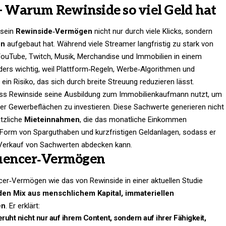
 – Warum Rewinside so viel Geld hat
 sein
Rewinside‑Vermögen
nicht nur durch viele Klicks, sondern
on
aufgebaut hat. Während viele Streamer langfristig zu stark von
 YouTube, Twitch, Musik, Merchandise und Immobilien in einem
ders wichtig, weil Plattform‑Regeln, Werbe‑Algorithmen und
in Risiko, das sich durch breite Streuung reduzieren lässt.
 dass Rewinside seine Ausbildung zum Immobilienkaufmann nutzt, um
er Gewerbeflächen zu investieren. Diese Sachwerte generieren nicht
ätzliche
Mieteinnahmen
, die das monatliche Einkommen
t in Form von Sparguthaben und kurzfristigen Geldanlagen, sodass er
e Verkauf von Sachwerten abdecken kann.
luencer‑Vermögen
cer‑Vermögen wie das von Rewinside in einer aktuellen Studie
den Mix aus menschlichem Kapital, immateriellen
en
. Er erklärt:
ruht nicht nur auf ihrem Content, sondern auf ihrer Fähigkeit,