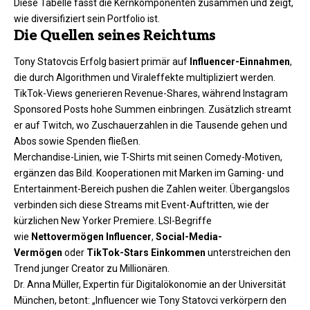
Diese Tabelle fasst die Kernkomponenten zusammen und zeigt,
wie diversifiziert sein Portfolio ist.​
Die Quellen seines Reichtums
Tony Statovcis Erfolg basiert primär auf
Influencer-Einnahmen
,
die durch Algorithmen und Viraleffekte multipliziert werden.
TikTok-Views generieren Revenue-Shares, während Instagram
Sponsored Posts hohe Summen einbringen. Zusätzlich streamt
er auf Twitch, wo Zuschauerzahlen in die Tausende gehen und
Abos sowie Spenden fließen.​
Merchandise-Linien, wie T-Shirts mit seinen Comedy-Motiven,
ergänzen das Bild. Kooperationen mit Marken im Gaming- und
Entertainment-Bereich pushen die Zahlen weiter. Übergangslos
verbinden sich diese Streams mit Event-Auftritten, wie der
kürzlichen New Yorker Premiere. LSI-Begriffe
wie
Nettovermögen Influencer
,
Social-Media-
Vermögen
oder
TikTok-Stars Einkommen
unterstreichen den
Trend junger Creator zu Millionären.​
Dr. Anna Müller, Expertin für Digitalökonomie an der Universität
München, betont: „Influencer wie Tony Statovci verkörpern den