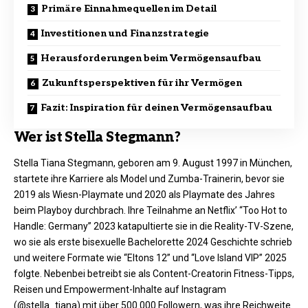
Primäre Einnahmequellen im Detail
Investitionen und Finanzstrategie
Herausforderungen beim Vermögensaufbau
Zukunftsperspektiven für ihr Vermögen
Fazit: Inspiration für deinen Vermögensaufbau
Wer ist Stella Stegmann?
Stella Tiana Stegmann, geboren am 9. August 1997 in München,
startete ihre Karriere als Model und Zumba-Trainerin, bevor sie
2019 als Wiesn-Playmate und 2020 als Playmate des Jahres
beim Playboy durchbrach. Ihre Teilnahme an Netflix’ “Too Hot to
Handle: Germany” 2023 katapultierte sie in die Reality-TV-Szene,
wo sie als erste bisexuelle Bachelorette 2024 Geschichte schrieb
und weitere Formate wie “Eltons 12” und “Love Island VIP” 2025
folgte. Nebenbei betreibt sie als Content-Creatorin Fitness-Tipps,
Reisen und Empowerment-Inhalte auf Instagram
(@stella_tiana) mit über 500.000 Followern, was ihre Reichweite