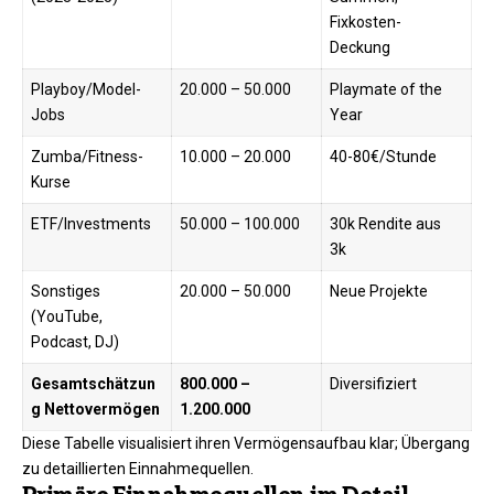
Fixkosten-
Deckung
Playboy/Model-
20.000 – 50.000
Playmate of the
Jobs
Year ​
Zumba/Fitness-
10.000 – 20.000
40-80€/Stunde ​
Kurse
ETF/Investments
50.000 – 100.000
30k Rendite aus
3k ​
Sonstiges
20.000 – 50.000
Neue Projekte ​
(YouTube,
Podcast, DJ)
Gesamtschätzun
800.000 –
Diversifiziert ​
g Nettovermögen
1.200.000
Diese Tabelle visualisiert ihren Vermögensaufbau klar; Übergang
zu detaillierten Einnahmequellen.​​