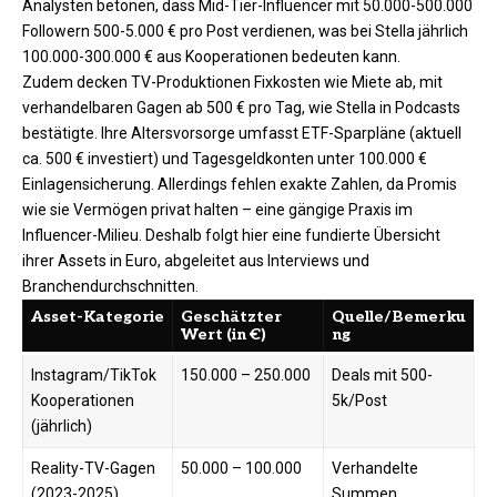
Analysten betonen, dass Mid-Tier-Influencer mit 50.000-500.000
Followern 500-5.000 € pro Post verdienen, was bei Stella jährlich
100.000-300.000 € aus Kooperationen bedeuten kann.​
Zudem decken TV-Produktionen Fixkosten wie Miete ab, mit
verhandelbaren Gagen ab 500 € pro Tag, wie Stella in Podcasts
bestätigte. Ihre Altersvorsorge umfasst ETF-Sparpläne (aktuell
ca. 500 € investiert) und Tagesgeldkonten unter 100.000 €
Einlagensicherung. Allerdings fehlen exakte Zahlen, da Promis
wie sie Vermögen privat halten – eine gängige Praxis im
Influencer-Milieu. Deshalb folgt hier eine fundierte Übersicht
ihrer Assets in Euro, abgeleitet aus Interviews und
Branchendurchschnitten.
Asset-Kategorie
Geschätzter
Quelle/Bemerku
Wert (in €)
ng
Instagram/TikTok
150.000 – 250.000
Deals mit 500-
Kooperationen
5k/Post ​
(jährlich)
Reality-TV-Gagen
50.000 – 100.000
Verhandelte
(2023-2025)
Summen,