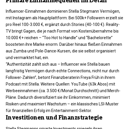
Primäre Einnahmequellen im Detail
Influencer-Einnahmen dominieren Stella Stegmann Vermögen,
mit Instagram als Hauptplattform: Bei 500k+ Followern erzielt sie
pro Reel 100-3.000 €, ergänzt durch Stories (40-100 €). Reality-
TV bringt Gagen, die je nach Format von Kostenübernahme bis
10.000 €+ reichen – “Too Hot to Handle” und “Bachelorette”
boosteten ihre Marke enorm. Darüber hinaus fließen Einnahmen
aus Zumba und Pole-Dance-Kursen, die sie selbst organisiert
und vermarktet hat, ein.
“Authentizität zahlt sich aus – Influencer wie Stella bauen
langfristig Vermögen durch echte Connections, nicht nur durch
Follower-Zahlen”, betont Finanzberaterin Freya Früh in ihrem
Podcast mit Stella. Weitere Quellen: YouTube (63k Abos) mit
Werbeeinnahmen (ca. 3.500 €/Monat Durchschnitt) und Merch-
Pläne. Dadurch diversifiziert sie ihr Einkommen, minimiert
Risiken und maximiert Wachstum – ein klassisches LSI-Muster
für finanziellen Erfolg im Entertainment-Sektor.​
Investitionen und Finanzstrategie
Stella Stegmanns smarte Investments spiegeln ihren