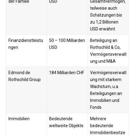
der Familie
USD
Gesamtvermögen,
teilweise auch
Schätzungen bis
zu 1,2 Billionen
USD erwähnt
Finanzdienstleistu
50 – 100 Milliarden
Beteiligung an
ngen
USD
Rothschild & Co,
Vermögensverwalt
ung und M&A
Edmond de
184 Milliarden CHF
Vermögensverwalt
Rothschild Group
ung mit starkem
Wachstum, u.a.
Beteiligungen an
Immobilien und
Fonds
Immobilien
Bedeutende
Mehrere
weltweite Objekte
bedeutende
Immobilienbesitze