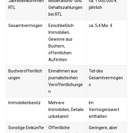
Jahreseinkommen
Moderations- und
ca. 1.000.000 €
RTL
Gehaltszahlungen
jährlich
bei RTL
Gesamtvermögen
Einschließlich
ca. 5,4 Mio. €
Immobilien,
Gewinne aus
Büchern,
öffentlichen
Auftritten
Buchveröffentlich
Einnahmen aus
Teil des
ungen
journalistischen
Gesamtvermögen
Veröffentlichunge
s
n
Immobilienbesitz
Mehrere
Im
Immobilien, Details
Vermögenswert
unbekannt
enthalten
Sonstige Einkünfte
Öffentliche
Geringere, aber