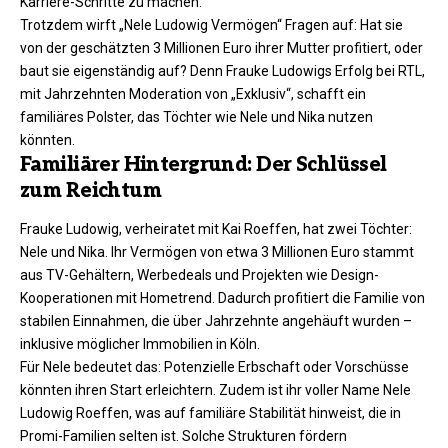
Karriere-Schritte zu machen.
Trotzdem wirft „Nele Ludowig Vermögen“ Fragen auf: Hat sie
von der geschätzten 3 Millionen Euro ihrer Mutter profitiert, oder
baut sie eigenständig auf? Denn Frauke Ludowigs Erfolg bei RTL,
mit Jahrzehnten Moderation von „Exklusiv“, schafft ein
familiäres Polster, das Töchter wie Nele und Nika nutzen
könnten.
Familiärer Hintergrund: Der Schlüssel
zum Reichtum
Frauke Ludowig, verheiratet mit Kai Roeffen, hat zwei Töchter:
Nele und Nika. Ihr Vermögen von etwa 3 Millionen Euro stammt
aus TV-Gehältern, Werbedeals und Projekten wie Design-
Kooperationen mit Hometrend. Dadurch profitiert die Familie von
stabilen Einnahmen, die über Jahrzehnte angehäuft wurden –
inklusive möglicher Immobilien in Köln.
Für Nele bedeutet das: Potenzielle Erbschaft oder Vorschüsse
könnten ihren Start erleichtern. Zudem ist ihr voller Name Nele
Ludowig Roeffen, was auf familiäre Stabilität hinweist, die in
Promi-Familien selten ist. Solche Strukturen fördern