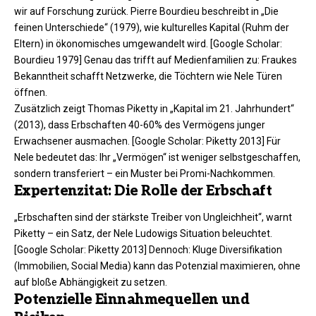
wir auf Forschung zurück. Pierre Bourdieu beschreibt in „Die
feinen Unterschiede“ (1979), wie kulturelles Kapital (Ruhm der
Eltern) in ökonomisches umgewandelt wird. [Google Scholar:
Bourdieu 1979] Genau das trifft auf Medienfamilien zu: Fraukes
Bekanntheit schafft Netzwerke, die Töchtern wie Nele Türen
öffnen.​
Zusätzlich zeigt Thomas Piketty in „Kapital im 21. Jahrhundert“
(2013), dass Erbschaften 40-60% des Vermögens junger
Erwachsener ausmachen. [Google Scholar: Piketty 2013] Für
Nele bedeutet das: Ihr „Vermögen“ ist weniger selbstgeschaffen,
sondern transferiert – ein Muster bei Promi-Nachkommen.​
Expertenzitat: Die Rolle der Erbschaft
„Erbschaften sind der stärkste Treiber von Ungleichheit“, warnt
Piketty – ein Satz, der Nele Ludowigs Situation beleuchtet.
[Google Scholar: Piketty 2013] Dennoch: Kluge Diversifikation
(Immobilien, Social Media) kann das Potenzial maximieren, ohne
auf bloße Abhängigkeit zu setzen.
Potenzielle Einnahmequellen und