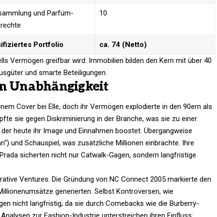
sammlung und Parfüm-
10 ​
rechte
ifiziertes Portfolio
ca. 74 (Netto)
​
lls Vermögen greifbar wird: Immobilien bilden den Kern mit über 40
sgüter und smarte Beteiligungen.​
en Unabhängigkeit
em Cover bei Elle, doch ihr Vermögen explodierte in den 90ern als
fte sie gegen Diskriminierung in der Branche, was sie zu einer
t, der heute ihr Image und Einnahmen boostet. Übergangweise
n“) und Schauspiel, was zusätzliche Millionen einbrachte. Ihre
rada sicherten nicht nur Catwalk-Gagen, sondern langfristige
ukrative Ventures. Die Gründung von NC Connect 2005 markierte den
Millionenumsätze generierten. Selbst Kontroversen, wie
en nicht langfristig, da sie durch Comebacks wie die Burberry-
lysen zur Fashion-Industrie unterstreichen ihren Einfluss: