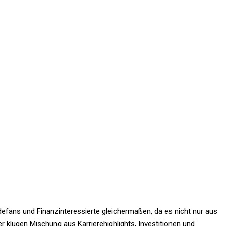
efans und Finanzinteressierte gleichermaßen, da es nicht nur aus
er klugen Mischung aus Karrierehighlights, Investitionen und