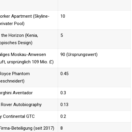
rker Apartment (Skyline-
10 ​
privater Pool)
 the Horizon (Kenia,
5 ​
opisches Design)
liges Moskau-Anwesen
90 (Ursprungswert) ​
uft, ursprünglich 109 Mio. £)
-Royce Phantom
0.45 ​
eschneidert)
rghini Aventador
0.3 ​
 Rover Autobiography
0.13 ​
y Continental GTC
0.2 ​
irma-Beteiligung (seit 2017)
8 ​