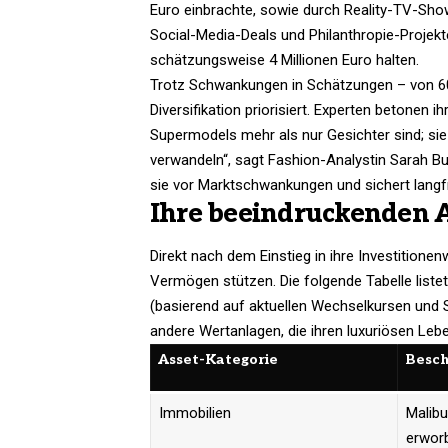
Euro einbrachte, sowie durch Reality-TV-Sh
Social-Media-Deals und Philanthropie-Projekte
schätzungsweise 4 Millionen Euro halten.
Trotz Schwankungen in Schätzungen – von 60 b
Diversifikation priorisiert. Experten betonen i
Supermodels mehr als nur Gesichter sind; sie
verwandeln“, sagt Fashion-Analystin Sarah Bu
sie vor Marktschwankungen und sichert langfr
Ihre beeindruckenden A
Direkt nach dem Einstieg in ihre Investitione
Vermögen stützen. Die folgende Tabelle liste
(basierend auf aktuellen Wechselkursen und
andere Wertanlagen, die ihren luxuriösen Leb
Asset-Kategorie
Besch
Immobilien
Malibu
erworbe