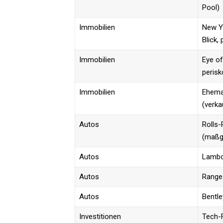
Pool)
Immobilien
New Yo
Blick, 
Immobilien
Eye of
perisk
Immobilien
Ehema
(verka
Autos
Rolls
(maßg
Autos
Lambo
Autos
Range
Autos
Bentle
Investitionen
Tech-F