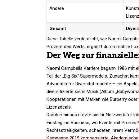
Andere
Kunst
Lizenz
Gesamt
Divers
Diese Tabelle verdeutlicht, wie Naomi Campbe
Prozent des Werts, ergänzt durch mobile Luxu
Der Weg zur finanziell
Naomi Campbells Karriere begann 1986 mit ein
Teil der „Big Six“ Supermodels. Zunächst kämp
Advocatin für Diversität machte – ein Aspek
diversifizierte sie in Musik (Album „Babywoma
Kooperationen mit Marken wie Burberry oder P
Lizenzdeals.
Darüber hinaus nutzte sie ihr Netzwerk für l
Einstieg ins Business, wo Events mit Promis 
Rechtsstreitigkeiten, schadeten ihrem Vermög
Kampagne 2019 kompensierte. Akademische Ana