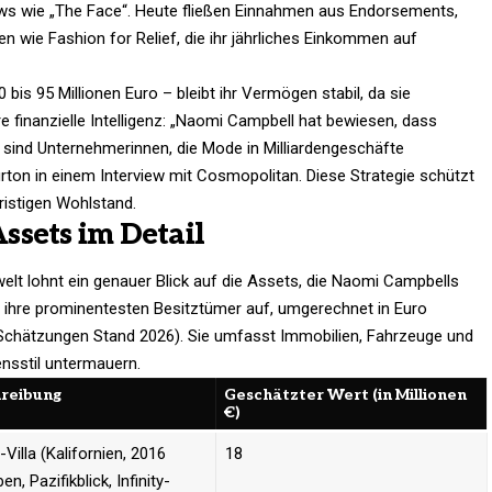
ows wie „The Face“. Heute fließen Einnahmen aus Endorsements,
n wie Fashion for Relief, die ihr jährliches Einkommen auf
is 95 Millionen Euro – bleibt ihr Vermögen stabil, da sie
hre finanzielle Intelligenz: „Naomi Campbell hat bewiesen, dass
 sind Unternehmerinnen, die Mode in Milliardengeschäfte
rton in einem Interview mit Cosmopolitan. Diese Strategie schützt
istigen Wohlstand.​
ssets im Detail
nwelt lohnt ein genauer Blick auf die Assets, die Naomi Campbells
t ihre prominentesten Besitztümer auf, umgerechnet in Euro
 Schätzungen Stand 2026). Sie umfasst Immobilien, Fahrzeuge und
ensstil untermauern.
reibung
Geschätzter Wert (in Millionen
€)
-Villa (Kalifornien, 2016
18 ​
n, Pazifikblick, Infinity-