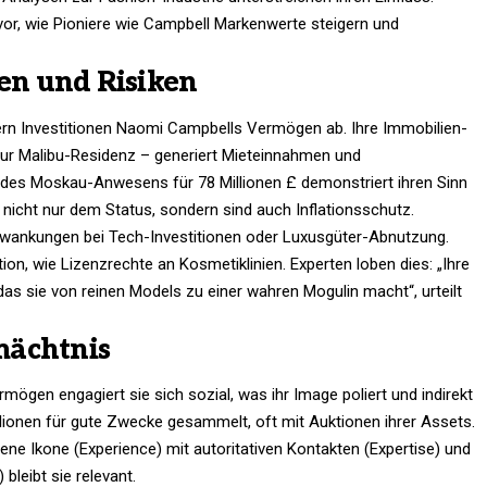
r, wie Pioniere wie Campbell Markenwerte steigern und
nen und Risiken
n Investitionen Naomi Campbells Vermögen ab. Ihre Immobilien-
 zur Malibu-Residenz – generiert Mieteinnahmen und
 des Moskau-Anwesens für 78 Millionen £ demonstriert ihren Sinn
 nicht nur dem Status, sondern sind auch Inflationsschutz.
tschwankungen bei Tech-Investitionen oder Luxusgüter-Abnutzung.
ion, wie Lizenzrechte an Kosmetiklinien. Experten loben dies: „Ihre
k, das sie von reinen Models zu einer wahren Mogulin macht“, urteilt
mächtnis
en engagiert sie sich sozial, was ihr Image poliert und indirekt
llionen für gute Zwecke gesammelt, oft mit Auktionen ihrer Assets.
rene Ikone (Experience) mit autoritativen Kontakten (Expertise) und
bleibt sie relevant.