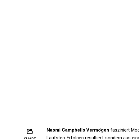
Naomi Campbells Vermögen
fasziniert Mod
Laufsteg-Erfolgen resultiert, sondern aus ein
SHARE