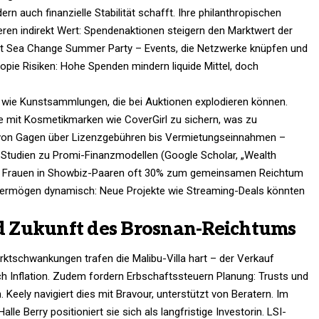
n auch finanzielle Stabilität schafft. Ihre philanthropischen
en indirekt Wert: Spendenaktionen steigern den Marktwert der
mit Sea Change Summer Party – Events, die Netzwerke knüpfen und
hropie Risiken: Hohe Spenden mindern liquide Mittel, doch
ts wie Kunstsammlungen, die bei Auktionen explodieren können.
ge mit Kosmetikmarken wie CoverGirl zu sichern, was zu
 von Gagen über Lizenzgebühren bis Vermietungseinnahmen –
Studien zu Promi-Finanzmodellen (Google Scholar, „Wealth
gen Frauen in Showbiz-Paaren oft 30% zum gemeinsamen Reichtum
ihr Vermögen dynamisch: Neue Projekte wie Streaming-Deals könnten
 Zukunft des Brosnan-Reichtums
rktschwankungen trafen die Malibu-Villa hart – der Verkauf
ch Inflation. Zudem fordern Erbschaftssteuern Planung: Trusts und
eely navigiert dies mit Bravour, unterstützt von Beratern. Im
le Berry positioniert sie sich als langfristige Investorin. LSI-