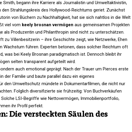
Smith, begann ihre Karriere als Journalistin und Umweltaktivistin,
in den Strahlungskreis des Hollywood-Reichtums geriet. Zunächst
torin von Büchern zu Nachhaltigkeit, hat sie sich nahtlos in die Welt
eßt viel vom
keely brosnan vermögen
aus gemeinsamen Projekten
e als Produzentin und Philanthropin sind nicht zu unterschätzen.
 zu Villenbesitzerin – ihre Geschichte zeigt, wie Netzwerke, Ehen
m Wachstum führen. Experten betonen, dass solcher Reichtum oft
rd, was bei Keely Brosnan paradigmatisch ist. Dennoch bleibt ihr
gen selten transparent aufgeteilt wird.​
, sondern auch emotional geprägt. Nach der Trauer um Pierces erste
n der Familie und baute parallel dazu ein eigenes
ür den Umweltschutz mündete in Dokumentarfilmen, die nicht nur
chten. Folglich diversifizierte sie frühzeitig: Von Buchverkäufen
 Solche LSI-Begriffe wie Nettovermögen, Immobilienportfolio,
en ihr Profil perfekt.
: Die versteckten Säulen des