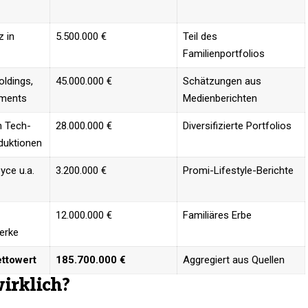
z in
5.500.000 €
Teil des
Familienportfolios ​
oldings,
45.000.000 €
Schätzungen aus
tments
Medienberichten ​
n Tech-
28.000.000 €
Diversifizierte Portfolios ​
duktionen
oyce u.a.
3.200.000 €
Promi-Lifestyle-Berichte ​
12.000.000 €
Familiäres Erbe ​
erke
ettowert
185.700.000 €
Aggregiert aus Quellen ​
irklich?