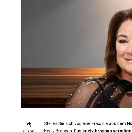
Stellen Sie sich vor, eine Frau, die aus dem 
Keely Brosnan. Das
keely brosnan v
e
rmöge
SHARE