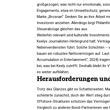
großgezogen, was nicht nur emotionale, sonder
Engagements, etwa im Umweltschutz, generier
Marke „Brosnan“. Denken Sie an ihre Arbeit 
Investoren anziehen. Allerdings birgt Philant
Steuerabzüge gleichen das aus.
Weiterhin relevant sind kulturelle Investmen
Keelys Journalisten-Hintergrund half, Verträ
Nebenverdiensten führt. Solche Schichten –
bauen ein robustes Nettovermögen auf. Laut 
Accumulation in Entertainment“, 2024) tra
bei, was bei Keely zutrifft. Deshalb bleibt 
es weiter aufblähen.
Herausforderungen und
Trotz des Glanzes gibt es Schattenseiten. Ma
scheiterte zunächst, doch der Wert stieg dur
Offshore-Strukturen schützen das Vermögen. K
Vergleich zu anderen Bond-Partnerinnen wie Hal