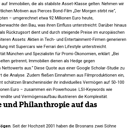
 auf Immobilien, die als stabilste Asset-Klasse gelten. Nehmen wir
stlichen Motiven aus Pierces Bond-Film „Der Morgen stirbt nie“,
boten – umgerechnet etwa 92 Millionen Euro heute,
 überwachte den Bau, was ihren Einfluss unterstreicht. Darüber hinaus
s als Rückzugsort dient und durch steigende Preise im europäischen
teren Assets: Aktien in Tech- und Entertainment-Firmen generieren
g mit Supercars wie Ferrari den Lifestyle unterstreicht.
sität München und Spezialistin für Promi-Ökonomien, erklärt: „Bei
lten getrennt; Immobilien dienen als Hedge gegen
ettowerts aus.“ Diese Quote aus einer Google Scholar-Studie zu
t die Analyse. Zudem fließen Einnahmen aus Filmproduktionen ein,
mt schätzen Brancheninsider ihr individuelles Vermögen auf 50-100
illionen Euro – zusammen ein Powerhouse. LSI-Keywords wie
rendite und Vermögensaufbau illustrieren die Komplexität.​
e und Philanthropie auf das
mögen
. Seit der Hochzeit 2001 haben die Brosnans zwei Söhne