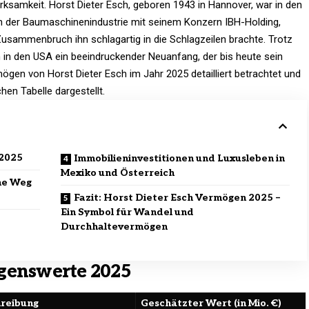
samkeit. Horst Dieter Esch, geboren 1943 in Hannover, war in den
in der Baumaschinenindustrie mit seinem Konzern IBH-Holding,
usammenbruch ihn schlagartig in die Schlagzeilen brachte. Trotz
m in den USA ein beeindruckender Neuanfang, der bis heute sein
gen von Horst Dieter Esch im Jahr 2025 detailliert betrachtet und
hen Tabelle dargestellt.
 2025
Immobilieninvestitionen und Luxusleben in
Mexiko und Österreich
he Weg
Fazit: Horst Dieter Esch Vermögen 2025 –
Ein Symbol für Wandel und
Durchhaltevermögen
genswerte 2025
reibung
Geschätzter Wert (in Mio. €)