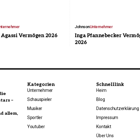
nternehmer
Johnson
Unternehmer
e Agassi Vermögen 2026
Inga Pfannebecker Vermö
2026
Kategorien
Schnelllink
Unternehmer
Heim
die
Schauspieler
Blog
tars –
Musiker
Datenschutzerklärung
nd allem,
Sportler
Impressum
Youtuber
Kontakt
Über Uns