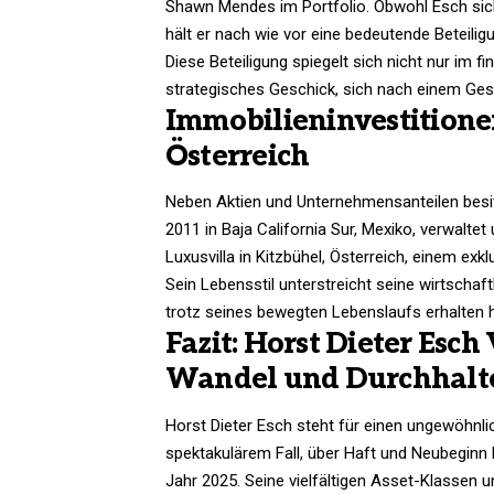
Shawn Mendes im Portfolio. Obwohl Esch sich 2
hält er nach wie vor eine bedeutende Beteilig
Diese Beteiligung spiegelt sich nicht nur im f
strategisches Geschick, sich nach einem Ges
Immobilieninvestition
Österreich
Neben Aktien und Unternehmensanteilen besitz
2011 in Baja California Sur, Mexiko, verwalte
Luxusvilla in Kitzbühel, Österreich, einem ex
Sein Lebensstil unterstreicht seine wirtschaftl
trotz seines bewegten Lebenslaufs erhalten h
Fazit: Horst Dieter Esc
Wandel und Durchhal
Horst Dieter Esch steht für einen ungewöhn
spektakulärem Fall, über Haft und Neubeginn b
Jahr 2025. Seine vielfältigen Asset-Klassen u