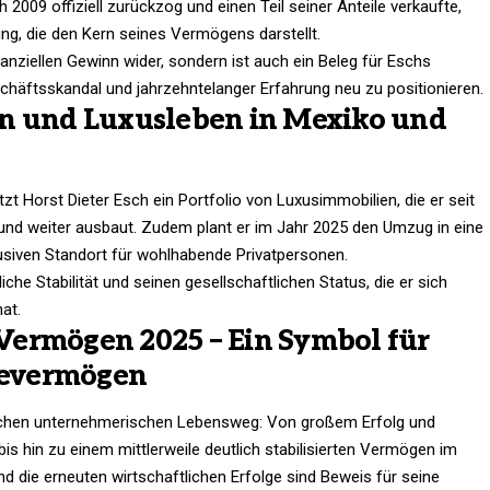
009 offiziell zurückzog und einen Teil seiner Anteile verkaufte,
ung, die den Kern seines Vermögens darstellt.
inanziellen Gewinn wider, sondern ist auch ein Beleg für Eschs
chäftsskandal und jahrzehntelanger Erfahrung neu zu positionieren.
en und Luxusleben in Mexiko und
t Horst Dieter Esch ein Portfolio von Luxusimmobilien, die er seit
t und weiter ausbaut. Zudem plant er im Jahr 2025 den Umzug in eine
klusiven Standort für wohlhabende Privatpersonen.
iche Stabilität und seinen gesellschaftlichen Status, die er sich
at.
h Vermögen 2025 – Ein Symbol für
tevermögen
lichen unternehmerischen Lebensweg: Von großem Erfolg und
is hin zu einem mittlerweile deutlich stabilisierten Vermögen im
nd die erneuten wirtschaftlichen Erfolge sind Beweis für seine