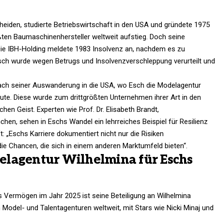
heiden, studierte Betriebswirtschaft in den USA und gründete 1975
ößten Baumaschinenhersteller weltweit aufstieg. Doch seine
Die IBH-Holding meldete 1983 Insolvenz an, nachdem es zu
Esch wurde wegen Betrugs und Insolvenzverschleppung verurteilt und
ch seiner Auswanderung in die USA, wo Esch die Modelagentur
ute. Diese wurde zum drittgrößten Unternehmen ihrer Art in den
en Geist. Experten wie Prof. Dr. Elisabeth Brandt,
nchen, sehen in Eschs Wandel ein lehrreiches Beispiel für Resilienz
t: „Eschs Karriere dokumentiert nicht nur die Risiken
e Chancen, die sich in einem anderen Marktumfeld bieten“.​
elagentur Wilhelmina für Eschs
hs Vermögen im Jahr 2025 ist seine Beteiligung an Wilhelmina
n Model- und Talentagenturen weltweit, mit Stars wie Nicki Minaj und