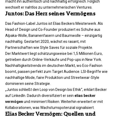
macht ihn authentisch und nachhaltig erfolgreich. Folglich
wechselt er nahtlos zu unternehmerischen Ventures.
Juntos: Das Herz seines Vermögens
Das Fashion-Label Juntos ist Elias Beckers Meisterwerk. Als
Head of Design und Co-Founder produziert es Schuhe aus
Alpaka-Wolle, Bananenfasern und Baumwolle – einzigartig
nachhaltig. Gestartet 2020, wächst es rasant, mit
Partnerschaften wie Style Saves für soziale Projekte.
Der Marktwert liegt schätzungsweise bei 1,5 Millionen Euro,
getrieben durch Online-Verkäufe und Pop-ups in New York.
Nachhaltigkeitstrends im deutschen Markt, wo Eco-Fashion
boomt, passen perfekt zum Target Audience. LSI-Begriffe wie
nachhaltige Mode, faire Produktion und Streetwear-Style
dominieren seine Strategie.​
„Juntos schließt den Loop von Design bis Ethik“, erklärt Becker
auf LinkedIn. Dadurch diversifiziert er sein
elias becker
vermögen
und minimiert Risiken. Weiterhin erweitert er mit
Kollaborationen, was Wachstumspotenzial signalisiert.
Elias Becker Vermögen
: Quellen und