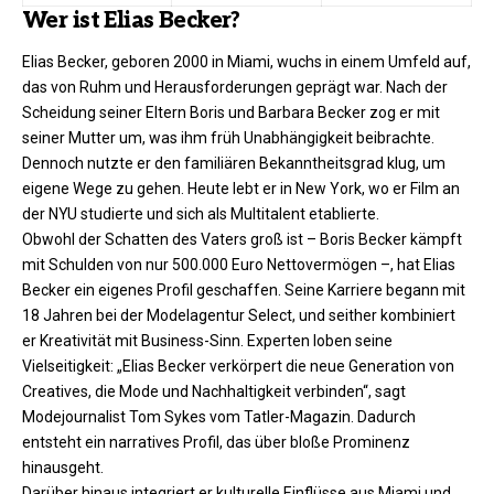
Wer ist Elias Becker?
Elias Becker, geboren 2000 in Miami, wuchs in einem Umfeld auf,
das von Ruhm und Herausforderungen geprägt war. Nach der
Scheidung seiner Eltern Boris und Barbara Becker zog er mit
seiner Mutter um, was ihm früh Unabhängigkeit beibrachte.
Dennoch nutzte er den familiären Bekanntheitsgrad klug, um
eigene Wege zu gehen. Heute lebt er in New York, wo er Film an
der NYU studierte und sich als Multitalent etablierte.
Obwohl der Schatten des Vaters groß ist – Boris Becker kämpft
mit Schulden von nur 500.000 Euro Nettovermögen –, hat Elias
Becker ein eigenes Profil geschaffen. Seine Karriere begann mit
18 Jahren bei der Modelagentur Select, und seither kombiniert
er Kreativität mit Business-Sinn. Experten loben seine
Vielseitigkeit: „Elias Becker verkörpert die neue Generation von
Creatives, die Mode und Nachhaltigkeit verbinden“, sagt
Modejournalist Tom Sykes vom Tatler-Magazin. Dadurch
entsteht ein narratives Profil, das über bloße Prominenz
hinausgeht.​
Darüber hinaus integriert er kulturelle Einflüsse aus Miami und