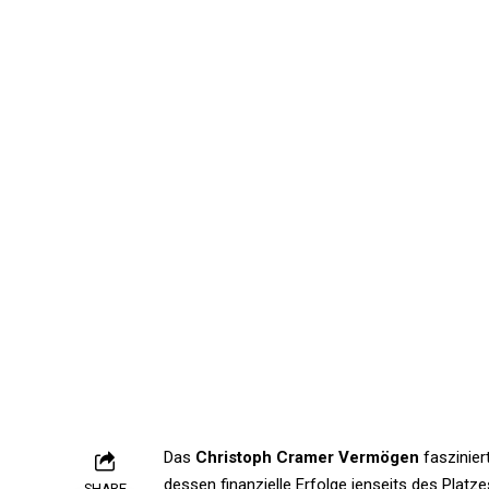
Das
Christoph Cramer Vermögen
faszinier
dessen finanzielle Erfolge jenseits des Plat
SHARE