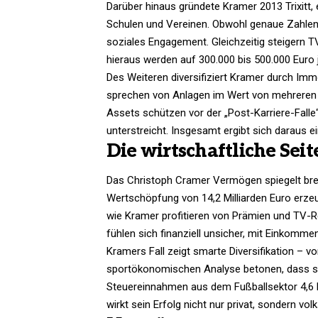
Darüber hinaus gründete Kramer 2013 Trixitt
Schulen und Vereinen. Obwohl genaue Zahlen f
soziales Engagement. Gleichzeitig steigern T
hieraus werden auf 300.000 bis 500.000 Euro j
Des Weiteren diversifiziert Kramer durch Immob
sprechen von Anlagen im Wert von mehreren M
Assets schützen vor der „Post-Karriere-Fall
unterstreicht. Insgesamt ergibt sich daraus ei
Die wirtschaftliche Seit
Das Christoph Cramer Vermögen spiegelt breit
Wertschöpfung von 14,2 Milliarden Euro erzeug
wie Kramer profitieren von Prämien und TV-
fühlen sich finanziell unsicher, mit Einkommen
Kramers Fall zeigt smarte Diversifikation –
sportökonomischen Analyse betonen, dass so
Steuereinnahmen aus dem Fußballsektor 4,6 Mi
wirkt sein Erfolg nicht nur privat, sondern volk