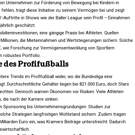
, ein Unternehmen zur Förderung von Bewegung bei Kindern in
ehlen, trägt diese Initiative zu seinem Vermögen bei und zeigt
V-Auftritte in Shows wie der Baller League sein Profil – Einnahmen
ährlich geschätzt.
ilieninvestitionen, eine gängige Praxis bei Athleten. Quellen
illionen, die Mieteinnahmen und Wertsteigerungen sichern. Solche
e“, wie Forschung zur Vermögensentwicklung von Sportlern
n robustes Portfolio.
e des Profifußballs
ere Trends im Profifußball wider, wo die Bundesliga eine
t. Durchschnittliche Gehälter liegen bei 821.000 Euro, doch Stars
Rechten. Dennoch warnen Ökonomen vor Risiken: Viele Athleten
, die nach der Karriere sinken.
 von Sponsoring bis Unternehmensgründungen. Studien zur
lche Strategien langfristigen Wohlstand sichern. Zudem tragen
lliarden Euro ein, was Kramers Beiträge unterstreicht. Dadurch
swirtschaftlich.