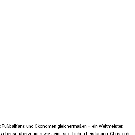
t Fußballfans und Ökonomen gleichermaßen – ein Weltmeister,
zes ebenso überzeugen wie seine sportlichen Leistungen. Christoph