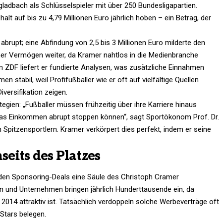
gladbach als Schlüsselspieler mit über 250 Bundesligapartien.
halt auf bis zu 4,79 Millionen Euro jährlich hoben – ein Betrag, der
abrupt; eine Abfindung von 2,5 bis 3 Millionen Euro milderte den
er Vermögen weiter, da Kramer nahtlos in die Medienbranche
m ZDF liefert er fundierte Analysen, was zusätzliche Einnahmen
n stabil, weil Profifußballer wie er oft auf vielfältige Quellen
versifikation zeigen.
tegien: „Fußballer müssen frühzeitig über ihre Karriere hinaus
das Einkommen abrupt stoppen können“, sagt Sportökonom Prof. Dr.
n Spitzensportlern. Kramer verkörpert dies perfekt, indem er seine
eits des Platzes
ilden Sponsoring-Deals eine Säule des Christoph Cramer
 und Unternehmen bringen jährlich Hunderttausende ein, da
 2014 attraktiv ist. Tatsächlich verdoppeln solche Werbeverträge oft
Stars belegen.