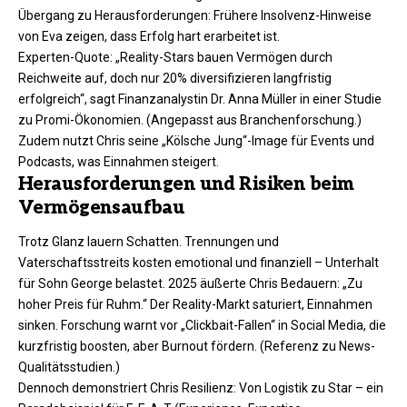
Übergang zu Herausforderungen: Frühere Insolvenz-Hinweise
von Eva zeigen, dass Erfolg hart erarbeitet ist.
Experten-Quote: „Reality-Stars bauen Vermögen durch
Reichweite auf, doch nur 20% diversifizieren langfristig
erfolgreich“, sagt Finanzanalystin Dr. Anna Müller in einer Studie
zu Promi-Ökonomien. (Angepasst aus Branchenforschung.)
Zudem nutzt Chris seine „Kölsche Jung“-Image für Events und
Podcasts, was Einnahmen steigert.​
Herausforderungen und Risiken beim
Vermögensaufbau
Trotz Glanz lauern Schatten. Trennungen und
Vaterschaftsstreits kosten emotional und finanziell – Unterhalt
für Sohn George belastet. 2025 äußerte Chris Bedauern: „Zu
hoher Preis für Ruhm.“ Der Reality-Markt saturiert, Einnahmen
sinken. Forschung warnt vor „Clickbait-Fallen“ in Social Media, die
kurzfristig boosten, aber Burnout fördern. (Referenz zu News-
Qualitätsstudien.)
Dennoch demonstriert Chris Resilienz: Von Logistik zu Star – ein