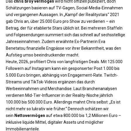
Das
chris broy vermögen
wird nicht offiziell publiziert, doch
Schätzungen basieren auf TV-Gagen, Social-Media-Einnahmen
und vergangenen Aussagen. In „Kampf der Realitystars“ 2021
gab Chris an, über 25.000 Euro pro Show zu verdienen – ein
Betrag, der für etablierte Stars üblich ist. Bei mehreren Staffeln
und Folgesendungen summiert sich das schnell auf sechsstellige
Jahreseinnahmen. Zudem erwähnte Ex-Partnerin Eva
Benetatou finanzielle Engpässe vor ihrer Bekanntheit, was den
Aufstieg umso beeindruckender macht.
Heute, 2026, profitiert Chris von langfristigen Deals. Mit 125.000
Followern auf Instagram kann ein gesponserter Post 1.000 bis
5.000 Euro bringen, abhängig von Engagement-Rate. Twitch-
Streams und TikTok-Videos ergänzen das durch
Werbeeinnahmen und Merchandise. Laut Branchenanalysen
verdienen Mid-Tier-Influencer in der Reality-Nische jährlich
100.000 bis 500.000 Euro. Allerdings mahnt Chris selbst: „Es ist
nicht mehr so lukrativ wie früher.“ Dennoch schätzen wir
sein
Nettovermögen
auf etwa 800.000 bis 1,2 Millionen Euro –
inklusive liquide Mittel, digitaler Assets und möglicher
Immobilienanteile.