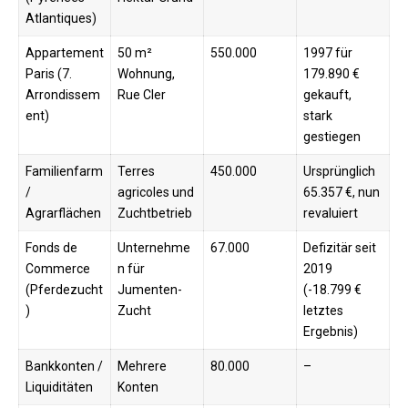
Atlantiques)
Appartement
50 m²
550.000
1997 für
Paris (7.
Wohnung,
179.890 €
Arrondissem
Rue Cler
gekauft,
ent)
stark
gestiegen​
Familienfarm
Terres
450.000
Ursprünglich
/
agricoles und
65.357 €, nun
Agrarflächen
Zuchtbetrieb
revaluiert
Fonds de
Unternehme
67.000
Defizitär seit
Commerce
n für
2019
(Pferdezucht
Jumenten-
(-18.799 €
)
Zucht
letztes
Ergebnis)​
Bankkonten /
Mehrere
80.000
– ​
Liquiditäten
Konten