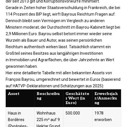
der seit 2013 gilt und Korruptionsvorwürfe minimiert.
Gerade in Zeiten hoher Staatsverschuldung in Frankreich, die bei
114 Prozent des BIP liegt, wirft Bayrous Reichtum Fragen auf.
Dennoch bleibt sein Vermögen im Vergleich zu anderen
Ministern moderat; der Durchschnitt im Bayrou-Kabinett liegt bei
2,9 Millionen Euro. Bayrou selbst betont immer wieder seine
Wurzeln als Bauer und Autor, was seinen persönlichen
Reichtum authentisch wirken lässt. Tatsächlich stammt ein
Großteil seines Besitzes aus langjährigen Investitionen
in Immobilien und Agrarflächen, die über Jahrzehnte an Wert
gewonnen haben.
Hier eine detaillierte Tabelle mit allen bekannten Assets von
François Bayrou, umgerechnet und bewertet in Euros (basierend
auf HATVP-Deklarationen und Schätzungen aus 2025):
Asset
Beschreibu
Geschätzte
Erwerbsjah
ng
r Wert (in
r/Anmerku
Euro)
ng
Haus in
Wohnhaus
500.000
1978
Bordères
225 m² auf 9
erworben​
(Pyrénées-
Hektar Grund