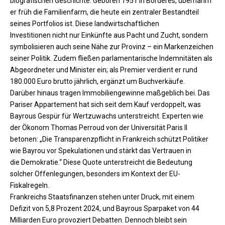
biografischen Geschichte. Geboren 1951 in Bordères, übernahm
er früh die Familienfarm, die heute ein zentraler Bestandteil
seines Portfolios ist. Diese landwirtschaftlichen
Investitionen nicht nur Einkünfte aus Pacht und Zucht, sondern
symbolisieren auch seine Nähe zur Provinz – ein Markenzeichen
seiner Politik. Zudem fließen parlamentarische Indemnitäten als
Abgeordneter und Minister ein; als Premier verdient er rund
180.000 Euro brutto jährlich, ergänzt um Buchverkäufe.
Darüber hinaus tragen Immobiliengewinne maßgeblich bei. Das
Pariser Appartement hat sich seit dem Kauf verdoppelt, was
Bayrous Gespür für Wertzuwachs unterstreicht. Experten wie
der Ökonom Thomas Perroud von der Universität Paris II
betonen: „Die Transparenzpflicht in Frankreich schützt Politiker
wie Bayrou vor Spekulationen und stärkt das Vertrauen in
die Demokratie.“ Diese Quote unterstreicht die Bedeutung
solcher Offenlegungen, besonders im Kontext der EU-
Fiskalregeln.​
Frankreichs Staatsfinanzen stehen unter Druck, mit einem
Defizit von 5,8 Prozent 2024, und Bayrous Sparpaket von 44
Milliarden Euro provoziert Debatten. Dennoch bleibt sein