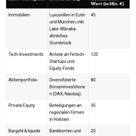
Wert (in Mio. €)
Immobilien
Luxusvillen in Eutin
45
und München, inkl.
Lake-Wānaka-
ähnliches
Grundstück
Tech-Investments
Anteile an Fintech-
120
Startups und
Equity-Fonds
Aktienportfolio
Diversifizierte
80
Börseninvestitione
n (DAX, Nasdaq)
Private Equity
Beteiligungen an
35
regionalen Firmen
in Holstein
Bargeld & liquide
Bankkonten und
20