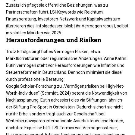
Zusätzlich pflegt sie öffentliche Beziehungen, was zu
Partnerschaften führt. LSI-Keywords wie Reichtum,
Finanzberatung, Investoren-Netzwerk und Kapitalwachstum
illustrieren dies. Infolgedessen bleibt ihr Vermögen robust, selbst
in volatilen Märkten wie 2025.
Herausforderungen und Risiken
Trotz Erfolgs birgt hohes Vermögen Risiken, etwa
Marktkorrekturen oder regulatorische Änderungen. Anne Katrin
Eutin vermögen steht vor Herausforderungen wie Inflation und
Steuerreformen in Deutschland. Dennoch minimiert sie diese
durch professionelle Beratung.​
Google Scholar-Forschung zu „Vermögensrisiken bei High-Net-
Worth-Individuen“ (Schmidt, 2024) betont die Notwendigkeit von
Nachlassplanung. Eutin adressiert dies via Stiftungen, ähnlich
der Stiftung Pro Sport in Ostholstein. Dadurch sichert sie nicht
nur ihr Erbe, sondern trägt auch zur Gesellschaft bei.
Weiterhin navigieren internationale Assets steuerliche Hürden,
doch ihre Expertise hilft. LSI-Termini wie Vermögenssteuer,
Risikomanagement, Erbschaftsplanung und Liquiditätsplanung