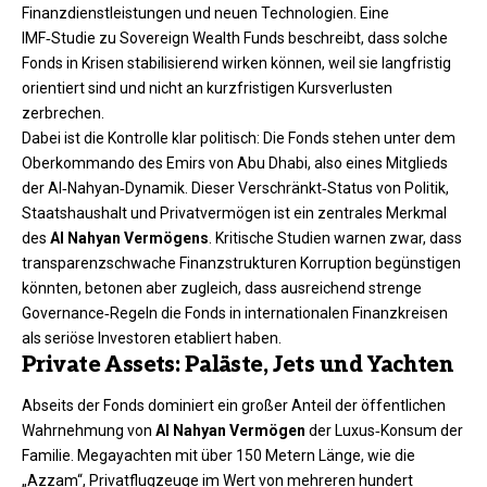
Finanzdienstleistungen und neuen Technologien. Eine
IMF‑Studie zu Sovereign Wealth Funds beschreibt, dass solche
Fonds in Krisen stabilisierend wirken können, weil sie langfristig
orientiert sind und nicht an kurzfristigen Kursverlusten
zerbrechen.
Dabei ist die Kontrolle klar politisch: Die Fonds stehen unter dem
Oberkommando des Emirs von Abu Dhabi, also eines Mitglieds
der Al‑Nahyan‑Dynamik. Dieser Verschränkt‑Status von Politik,
Staatshaushalt und Privatvermögen ist ein zentrales Merkmal
des
Al Nahyan Vermögens
. Kritische Studien warnen zwar, dass
transparenzschwache Finanzstrukturen Korruption begünstigen
könnten, betonen aber zugleich, dass ausreichend strenge
Governance‑Regeln die Fonds in internationalen Finanzkreisen
als seriöse Investoren etabliert haben.
Private Assets: Paläste, Jets und Yachten
Abseits der Fonds dominiert ein großer Anteil der öffentlichen
Wahrnehmung von
Al Nahyan Vermögen
der Luxus‑Konsum der
Familie. Megayachten mit über 150 Metern Länge, wie die
„Azzam“, Privatflugzeuge im Wert von mehreren hundert