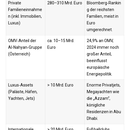
Private
280–310 Mrd. Euro
Bloomberg‑Rankin
Familieneinnahme
g der reichsten
n (inkl. Immobilien,
Familien, meist in
Luxus)
Euro
umgerechnet.
OMV‑Anteil der
ca. 10–15 Mrd.
24,9% an OMV,
Al‑Nahyan‑Gruppe
Euro
2024 immer noch
(Österreich)
großer Anteil,
beeinflusst
europäische
Energiepolitik.
Luxus‑Assets
> 10 Mrd. Euro
Enorme Privatjets,
(Paläste, Häfen,
Megayachten wie
Yachten, Jets)
die „Azzam“,
königliche
Residenzen in Abu
Dhabi.
Internationale
> 20 Mrd. Euro
Fußballclubs,