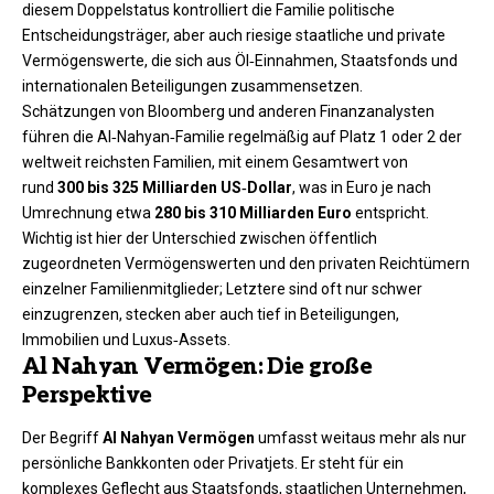
diesem Doppelstatus kontrolliert die Familie politische
Entscheidungsträger, aber auch riesige staatliche und private
Vermögenswerte, die sich aus Öl‑Einnahmen, Staatsfonds und
internationalen Beteiligungen zusammensetzen.
Schätzungen von Bloomberg und anderen Finanzanalysten
führen die Al‑Nahyan‑Familie regelmäßig auf Platz 1 oder 2 der
weltweit reichsten Familien, mit einem Gesamtwert von
rund
300 bis 325 Milliarden US‑Dollar
, was in Euro je nach
Umrechnung etwa
280 bis 310 Milliarden Euro
entspricht.
Wichtig ist hier der Unterschied zwischen öffentlich
zugeordneten Vermögenswerten und den privaten Reichtümern
einzelner Familienmitglieder; Letztere sind oft nur schwer
einzugrenzen, stecken aber auch tief in Beteiligungen,
Immobilien und Luxus‑Assets.
Al Nahyan Vermögen: Die große
Perspektive
Der Begriff
Al Nahyan Vermögen
umfasst weitaus mehr als nur
persönliche Bankkonten oder Privatjets. Er steht für ein
komplexes Geflecht aus Staatsfonds, staatlichen Unternehmen,