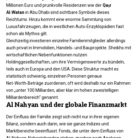
Millionen Euro und prunkvolle Residenzen wie der
Qaṣr
Al‑Watan
in Abu Dhabi sind sichtbare Symbole dieses
Reichtums. Hinzu kommt eine enorme Sammlung von
Luxusfahrzeugen, die in westlichen Auto‑Enzyklopädien fast
schon als Mythos gilt.
Gleichzeitig investieren einzelne Familienmitglieder allerdings
auch privat in Immobilien, Handels‑ und Bauprojekte. Sheikhs mit
wirtschaftlichen Nebenfunktionen nutzen
Holdinggesellschaften, um ihre Vermögenswerte zu bündeln,
teils auch in Europa und den USA. Diese Struktur macht es
statistisch schwierig, einzelnen Personen genaue
Net‑Worth‑Beträge zuordenen; oft wird deshalb nur ein Rahmen
von „unter 100 Milliarden, aber klar im hohen zweistelligen
Milliardenbereich“ genannt.
Al Nahyan und der globale Finanzmarkt
Der Einfluss der Familie zeigt sich nicht nur in ihrer eigenen
Bilanz, sondern auch darin, wie sie ganze Indizes und
Marktbereiche beeinflusst. Fonds, die unter dem Einfluss von
Al‑Nahyan‑Nahestehenden stehen, machen nach Analysen