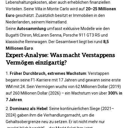
Lebenshaltungskosten, aber auch erheblichen finanziellen
Vorteilen. Seine Villa in Monte Carlo wird auf
20–25 Millionen
Euro
geschätzt. Zusätzlich besitzt er Immobilien in den
Niederlanden, seinem Heimatland.
Seine
Autosammlung
umfasst exklusive Modelle wie den
Bugatti Chiron, McLaren Senna, Porsche 911 GT3 RS und
klassische Rennwagen. Der Gesamtwert liegt bei rund
8,5
Millionen Euro
.
Expert-Analyse: Was macht Verstappens
Vermögen einzigartig?
Früher Durchbruch, extremes Wachstum
: Verstappen
begann seine F1-Karriere mit 17 Jahren und gewann seine erste
WM mit 24. Sein Vermögen wuchs von 62 Millionen Dollar (2019)
auf 260 Millionen Dollar (2026) – ein Wachstum von über
300% in
7 Jahren
.
Dominanz als Hebel
: Seine kontinuierlichen Siege (2021–
2024) gaben ihm die Verhandlungsmacht, um die
Gehaltsobergrenze neu zu setzen. Er ist nicht mehr nur