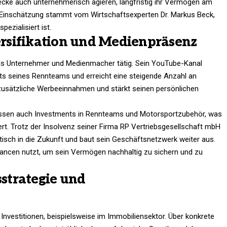
ecke auch unternehmerisch agieren, langfristig ihr Vermögen am
 Einschätzung stammt vom Wirtschaftsexperten Dr. Markus Beck,
ezialisiert ist.
rsifikation und Medienpräsenz
als Unternehmer und Medienmacher tätig. Sein YouTube-Kanal
hts seines Rennteams und erreicht eine steigende Anzahl an
zusätzliche Werbeeinnahmen und stärkt seinen persönlichen
assen auch Investments in Rennteams und Motorsportzubehör, was
rt. Trotz der Insolvenz seiner Firma RP Vertriebsgesellschaft mbH
stisch in die Zukunft und baut sein Geschäftsnetzwerk weiter aus.
hancen nutzt, um sein Vermögen nachhaltig zu sichern und zu
strategie und
 Investitionen, beispielsweise im Immobiliensektor. Über konkrete