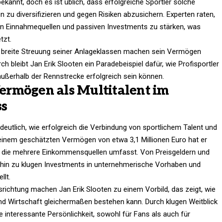
 bekannt, doch es ist üblich, dass erfolgreiche Sportler solche
 zu diversifizieren und gegen Risiken abzusichern. Experten raten,
n Einnahmequellen und passiven Investments zu stärken, was
tzt.
e breite Streuung seiner Anlageklassen machen sein Vermögen
bleibt Jan Erik Slooten ein Paradebeispiel dafür, wie Profisportler
außerhalb der Rennstrecke erfolgreich sein können.
 Vermögen als Multitalent im
ss
utlich, wie erfolgreich die Verbindung von sportlichem Talent und
einem geschätzten Vermögen von etwa 3,1 Millionen Euro hat er
en, die mehrere Einkommensquellen umfasst. Von Preisgeldern und
 hin zu klugen Investments in unternehmerische Vorhaben und
llt.
usrichtung machen Jan Erik Slooten zu einem Vorbild, das zeigt, wie
 Wirtschaft gleichermaßen bestehen kann. Durch klugen Weitblick
 interessante Persönlichkeit, sowohl für Fans als auch für