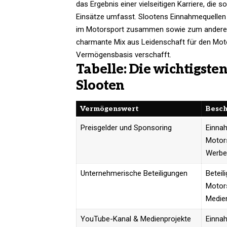
das Ergebnis einer vielseitigen Karriere, die
Einsätze umfasst. Slootens Einnahmequellen
im Motorsport zusammen sowie zum anderen 
charmante Mix aus Leidenschaft für den Moto
Vermögensbasis verschafft.
Tabelle: Die wichtigst
Slooten
Vermögenswert
Besch
Preisgelder und Sponsoring
Einna
Motor
Werbe
Unternehmerische Beteiligungen
Beteil
Motor
Medie
YouTube-Kanal & Medienprojekte
Einna