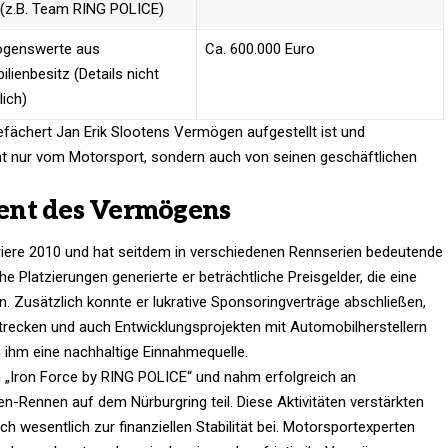
 (z.B. Team RING POLICE)
genswerte aus
Ca. 600.000 Euro
lienbesitz (Details nicht
lich)
gefächert Jan Erik Slootens Vermögen aufgestellt ist und
icht nur vom Motorsport, sondern auch von seinen geschäftlichen
ent des Vermögens
riere 2010 und hat seitdem in verschiedenen Rennserien bedeutende
he Platzierungen generierte er beträchtliche Preisgelder, die eine
. Zusätzlich konnte er lukrative Sponsoringverträge abschließen,
strecken und auch Entwicklungsprojekten mit Automobilherstellern
n ihm eine nachhaltige Einnahmequelle.
„Iron Force by RING POLICE“ und nahm erfolgreich an
-Rennen auf dem Nürburgring teil. Diese Aktivitäten verstärkten
ch wesentlich zur finanziellen Stabilität bei. Motorsportexperten