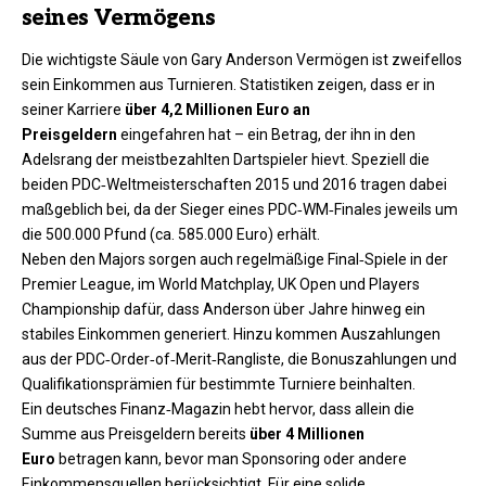
seines Vermögens
Die wichtigste Säule von Gary Anderson Vermögen ist zweifellos
sein Einkommen aus Turnieren. Statistiken zeigen, dass er in
seiner Karriere
über 4,2 Millionen Euro an
Preisgeldern
eingefahren hat – ein Betrag, der ihn in den
Adelsrang der meistbezahlten Dartspieler hievt. Speziell die
beiden PDC‑Weltmeisterschaften 2015 und 2016 tragen dabei
maßgeblich bei, da der Sieger eines PDC‑WM‑Finales jeweils um
die 500.000 Pfund (ca. 585.000 Euro) erhält.
Neben den Majors sorgen auch regelmäßige Final‑Spiele in der
Premier League, im World Matchplay, UK Open und Players
Championship dafür, dass Anderson über Jahre hinweg ein
stabiles Einkommen generiert. Hinzu kommen Auszahlungen
aus der PDC‑Order‑of‑Merit‑Rangliste, die Bonuszahlungen und
Qualifikationsprämien für bestimmte Turniere beinhalten.
Ein deutsches Finanz‑Magazin hebt hervor, dass allein die
Summe aus Preisgeldern bereits
über 4 Millionen
Euro
betragen kann, bevor man Sponsoring oder andere
Einkommensquellen berücksichtigt. Für eine solide