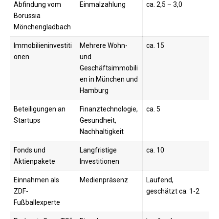
Abfindung vom
Einmalzahlung
ca. 2,5 – 3,0
Borussia
Mönchengladbach
Immobilieninvestiti
Mehrere Wohn-
ca. 15
onen
und
Geschäftsimmobili
en in München und
Hamburg
Beteiligungen an
Finanztechnologie,
ca. 5
Startups
Gesundheit,
Nachhaltigkeit
Fonds und
Langfristige
ca. 10
Aktienpakete
Investitionen
Einnahmen als
Medienpräsenz
Laufend,
ZDF-
geschätzt ca. 1-2
Fußballexperte