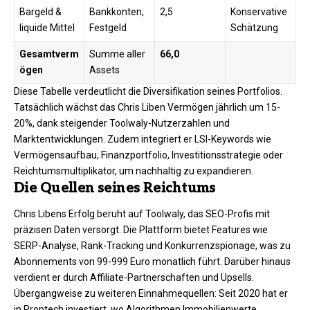
Bargeld &
Bankkonten,
2,5
Konservative
liquide Mittel
Festgeld
Schätzung
Gesamtverm
Summe aller
66,0
ögen
Assets
Diese Tabelle verdeutlicht die Diversifikation seines Portfolios.
Tatsächlich wächst das Chris Liben Vermögen jährlich um 15-
20%, dank steigender Toolwaly-Nutzerzahlen und
Marktentwicklungen. Zudem integriert er LSI-Keywords wie
Vermögensaufbau, Finanzportfolio, Investitionsstrategie oder
Reichtumsmultiplikator, um nachhaltig zu expandieren.​
Die Quellen seines Reichtums
Chris Libens Erfolg beruht auf Toolwaly, das SEO-Profis mit
präzisen Daten versorgt. Die Plattform bietet Features wie
SERP-Analyse, Rank-Tracking und Konkurrenzspionage, was zu
Abonnements von 99-999 Euro monatlich führt. Darüber hinaus
verdient er durch Affiliate-Partnerschaften und Upsells.
Übergangweise zu weiteren Einnahmequellen: Seit 2020 hat er
in Proptech investiert, wo Algorithmen Immobilienwerte