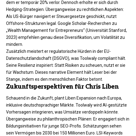
dem er temporär 20% verlor. Dennoch erholte er sich durch
Hedging-Strategien. Übergangweise zu rechtlichen Aspekten:
Als US-Bürger navigiert er Steuergesetze geschickt, nutzt
Offshore-Strukturen legal. Google Scholar-Recherchen zu
„Wealth Management for Entrepreneurs“ (Universität Stanford,
2023) empfehlen genau diese Diversifikation, um Volatilität zu
mindern.
Zusätzlich meistert er regulatorische Hürden in der EU-
Datenschutzlandschaft (DSGVO), was Toolwaly compliant hält.
Seine Resilienz inspiriert: Statt Risiken zu scheuen, nutzt er sie
für Wachstum. Dieses narrative Element hält Leser bei der
Stange, indem es den menschlichen Faktor betont.​
Zukunftsperspektiven für Chris Liben
Schauend in die Zukunft, plant Liben Expansion nach Europa,
inklusive deutschsprachiger Märkte. Toolwaly wird AI-gestützte
Vorhersagen integrieren, was Umsätze verdoppeln könnte.
Übergangweise zu philanthropischen Plänen: Er engagiert sich in
Bildungsinitiativen für junge SEO-Profis. Schätzungen sehen
sein Vermögen bis 2030 bei 150 Millionen Euro. LSI-Keywords