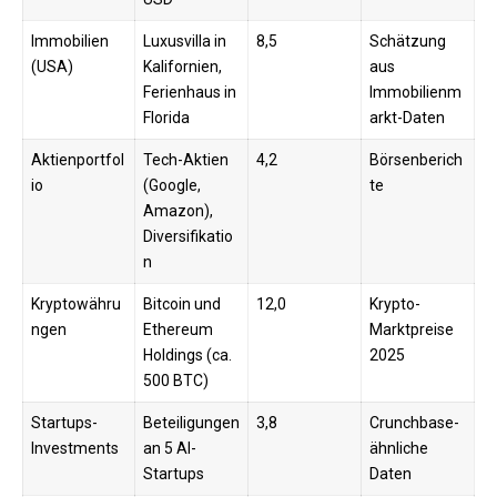
Immobilien
Luxusvilla in
8,5
Schätzung
(USA)
Kalifornien,
aus
Ferienhaus in
Immobilienm
Florida
arkt-Daten
Aktienportfol
Tech-Aktien
4,2
Börsenberich
io
(Google,
te
Amazon),
Diversifikatio
n
Kryptowähru
Bitcoin und
12,0
Krypto-
ngen
Ethereum
Marktpreise
Holdings (ca.
2025
500 BTC)
Startups-
Beteiligungen
3,8
Crunchbase-
Investments
an 5 AI-
ähnliche
Startups
Daten