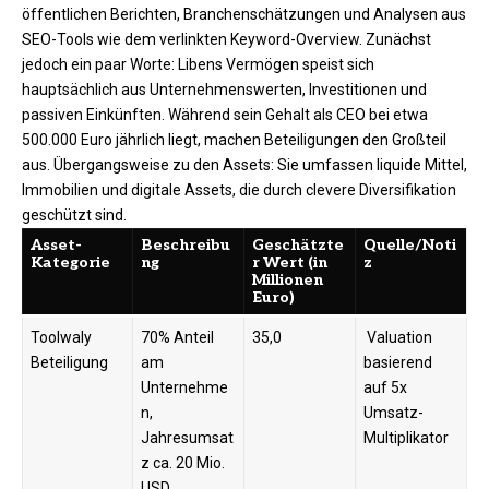
öffentlichen Berichten, Branchenschätzungen und Analysen aus
SEO-Tools wie dem verlinkten Keyword-Overview. Zunächst
jedoch ein paar Worte: Libens Vermögen speist sich
hauptsächlich aus Unternehmenswerten, Investitionen und
passiven Einkünften. Während sein Gehalt als CEO bei etwa
500.000 Euro jährlich liegt, machen Beteiligungen den Großteil
aus. Übergangsweise zu den Assets: Sie umfassen liquide Mittel,
Immobilien und digitale Assets, die durch clevere Diversifikation
geschützt sind.
Asset-
Beschreibu
Geschätzte
Quelle/Noti
Kategorie
ng
r Wert (in
z
Millionen
Euro)
Toolwaly
70% Anteil
35,0
​ Valuation
Beteiligung
am
basierend
Unternehme
auf 5x
n,
Umsatz-
Jahresumsat
Multiplikator
z ca. 20 Mio.
USD