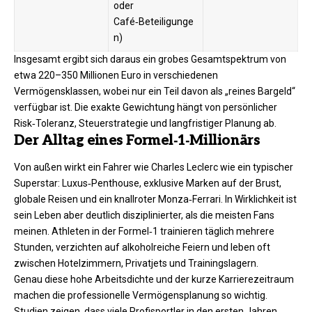
oder
Café‑Beteiligunge
n)
Insgesamt ergibt sich daraus ein grobes Gesamtspektrum von
etwa 220–350 Millionen Euro in verschiedenen
Vermögensklassen, wobei nur ein Teil davon als „reines Bargeld“
verfügbar ist. Die exakte Gewichtung hängt von persönlicher
Risk‑Toleranz, Steuerstrategie und langfristiger Planung ab.
Der Alltag eines Formel‑1‑Millionärs
Von außen wirkt ein Fahrer wie Charles Leclerc wie ein typischer
Superstar: Luxus‑Penthouse, exklusive Marken auf der Brust,
globale Reisen und ein knallroter Monza‑Ferrari. In Wirklichkeit ist
sein Leben aber deutlich disziplinierter, als die meisten Fans
meinen. Athleten in der Formel‑1 trainieren täglich mehrere
Stunden, verzichten auf alkoholreiche Feiern und leben oft
zwischen Hotelzimmern, Privatjets und Trainingslagern.
Genau diese hohe Arbeitsdichte und der kurze Karrierezeitraum
machen die professionelle Vermögensplanung so wichtig.
Studien zeigen, dass viele Profisportler in den ersten Jahren