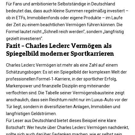
Für Fans und ambitionierte Selbstständige in Deutschland
bedeutet das, dass auch kleine Summen regelmäßig investiert –
ob in ETFs, Immobilienfonds oder eigene Produkte – im Laufe
der Zeit zu einem beachtlichen Vermögen führen können. Die
Formel lautet nicht „Schnell reich werden“, sondern „langfristig
gezielt investieren“.
Fazit – Charles Leclerc Vermögen als
Spiegelbild moderner Sportkarrieren
Charles Leclerc Vermögen ist mehr als eine Zahl auf einem
Schätzungsbogen: Es ist ein Spiegelbild der komplexen Welt der
professionellen Formel‑1‑Karriere, in der sportlicher Erfolg,
Markenpower und finanzielle Disziplin eng miteinander
verflochten sind. Die Tabelle seiner Vermögensbausteine zeigt
anschaulich, dass sein Reichtum nicht nur im Luxus‑Auto vor der
Tür liegt, sondern in diversifizierten Anlagen, Immobilien und
langfristigen Geldströmen.
Für Leser aus Deutschland bietet dieses Beispiel eine klare
Botschaft: Wer heute über Charles Leclerc Vermögen nachdenkt,
sollte sich auch darüber Gedanken machen, wie er selbst sein