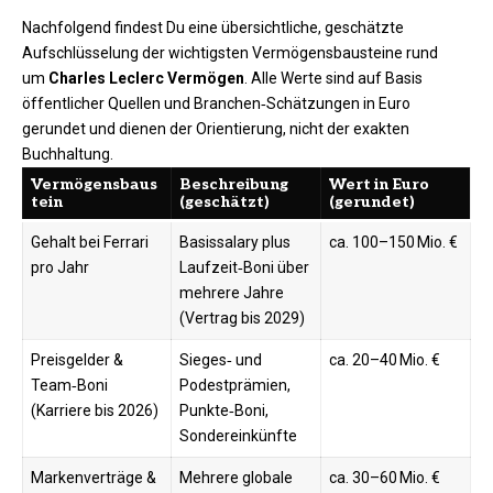
Nachfolgend findest Du eine übersichtliche, geschätzte
Aufschlüsselung der wichtigsten Vermögensbausteine rund
um
Charles Leclerc Vermögen
. Alle Werte sind auf Basis
öffentlicher Quellen und Branchen‑Schätzungen in Euro
gerundet und dienen der Orientierung, nicht der exakten
Buchhaltung.
Vermögensbaus
Beschreibung
Wert in Euro
tein
(geschätzt)
(gerundet)
Gehalt bei Ferrari
Basissalary plus
ca. 100–150 Mio. €
pro Jahr
Laufzeit‑Boni über
mehrere Jahre
(Vertrag bis 2029)
Preisgelder &
Sieges‑ und
ca. 20–40 Mio. €
Team‑Boni
Podestprämien,
(Karriere bis 2026)
Punkte‑Boni,
Sondereinkünfte
Markenverträge &
Mehrere globale
ca. 30–60 Mio. €