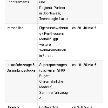
Endorsements
und
Regional‑Partner
in Sportswear,
Technologie, Luxus
Immobilien
Eigentumswohnun
ca. 20–40 Mio. €
g / Penthouse in
Monaco, ggf.
weitere
Wohn‑Immobilien
in Europa
Luxusfahrzeuge &
Supersportwagen
ca. 10–20 Mio. €
Sammlungsstücke
(u.a. Ferrari SF90,
Bugatti
Chiron‑ähnliche
Modelle),
Sammlerfahrzeug
e
Uhren &
Hochwertige
ca. 3–8 Mio. €