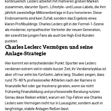
kontinuierlich. Leclerc arbeitet mit mehreren großen Marken
zusammen, darunter Sport‑, Lifestyle‑ und Luxus‑Labels, die ihm
jährlich zweistellige Millionenbeträge in Euro honorieren. Diese
Endorsements sind kein Zufall, sondern das Ergebnis eines
klaren Profilbuildings: Charles Leclerc gilt in der Formel‑1‑Szene
als moderner, sympathischer Vertreter der neuen Generation,
der sowohl bei jungen Fans als auch bei High‑End‑Kunden
punktet.
Charles Leclerc Vermögen und seine
Anlage‑Strategie
Hier kommt ein entscheidender Punkt: Sportler wie Leclerc
verdienen extrem viel in relativ kurzer Zeit, ihr Verdienstzyklus ist
aber oft nur zehn bis fünfzehn Jahre lang. Studien zeigen, dass
rund 75–80 % professioneller Athleten nach der Karriere in
finanzielle Not oder gar Insolvenz geraten, wenn sie nicht
frühzeitig Finanzbildung und professionelle Beratung nutzen.
Genau diese Risiken erklärt, warum ein Top‑Fahrer wie Charles
Leclerc sein Vermögen nicht nur in Luxusgüter, sondern auch in
langfristige, stabile Anlagen fließen lässt.