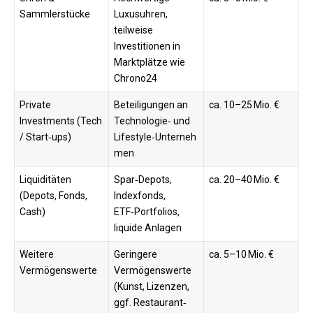
Sammlerstücke
Luxusuhren,
teilweise
Investitionen in
Marktplätze wie
Chrono24
Private
Beteiligungen an
ca. 10–25 Mio. €
Investments (Tech
Technologie‑ und
/ Start‑ups)
Lifestyle‑Unterneh
men
Liquiditäten
Spar‑Depots,
ca. 20–40 Mio. €
(Depots, Fonds,
Indexfonds,
Cash)
ETF‑Portfolios,
liquide Anlagen
Weitere
Geringere
ca. 5–10 Mio. €
Vermögenswerte
Vermögenswerte
(Kunst, Lizenzen,
ggf. Restaurant‑