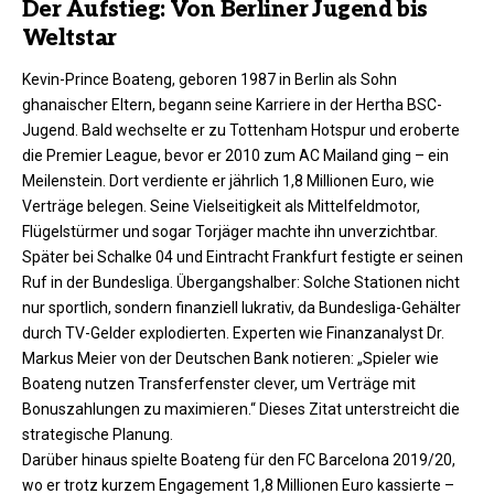
Der Aufstieg: Von Berliner Jugend bis
Weltstar
Kevin-Prince Boateng, geboren 1987 in Berlin als Sohn
ghanaischer Eltern, begann seine Karriere in der Hertha BSC-
Jugend. Bald wechselte er zu Tottenham Hotspur und eroberte
die Premier League, bevor er 2010 zum AC Mailand ging – ein
Meilenstein. Dort verdiente er jährlich 1,8 Millionen Euro, wie
Verträge belegen. Seine Vielseitigkeit als Mittelfeldmotor,
Flügelstürmer und sogar Torjäger machte ihn unverzichtbar.
Später bei Schalke 04 und Eintracht Frankfurt festigte er seinen
Ruf in der Bundesliga. Übergangshalber: Solche Stationen nicht
nur sportlich, sondern finanziell lukrativ, da Bundesliga-Gehälter
durch TV-Gelder explodierten. Experten wie Finanzanalyst Dr.
Markus Meier von der Deutschen Bank notieren: „Spieler wie
Boateng nutzen Transferfenster clever, um Verträge mit
Bonuszahlungen zu maximieren.“ Dieses Zitat unterstreicht die
strategische Planung.​
Darüber hinaus spielte Boateng für den FC Barcelona 2019/20,
wo er trotz kurzem Engagement 1,8 Millionen Euro kassierte –