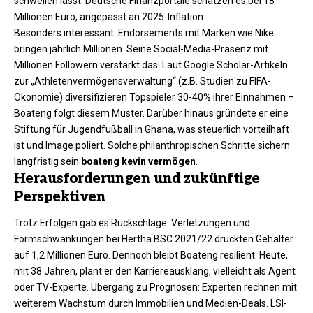
schwellen lässt. Deutsche Finanzportale schätzen es bei 18
Millionen Euro, angepasst an 2025-Inflation.​
Besonders interessant: Endorsements mit Marken wie Nike
bringen jährlich Millionen. Seine Social-Media-Präsenz mit
Millionen Followern verstärkt das. Laut Google Scholar-Artikeln
zur „Athletenvermögensverwaltung“ (z.B. Studien zu FIFA-
Ökonomie) diversifizieren Topspieler 30-40% ihrer Einnahmen –
Boateng folgt diesem Muster. Darüber hinaus gründete er eine
Stiftung für Jugendfußball in Ghana, was steuerlich vorteilhaft
ist und Image poliert. Solche philanthropischen Schritte sichern
langfristig sein
boateng kevin vermögen
.
Herausforderungen und zukünftige
Perspektiven
Trotz Erfolgen gab es Rückschläge: Verletzungen und
Formschwankungen bei Hertha BSC 2021/22 drückten Gehälter
auf 1,2 Millionen Euro. Dennoch bleibt Boateng resilient. Heute,
mit 38 Jahren, plant er den Karriereausklang, vielleicht als Agent
oder TV-Experte. Übergang zu Prognosen: Experten rechnen mit
weiterem Wachstum durch Immobilien und Medien-Deals. LSI-