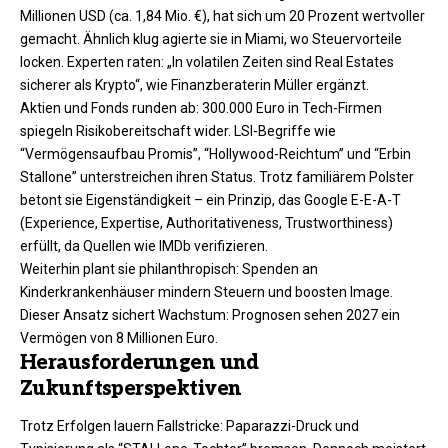
Millionen USD (ca. 1,84 Mio. €), hat sich um 20 Prozent wertvoller
gemacht. Ähnlich klug agierte sie in Miami, wo Steuervorteile
locken. Experten raten: „In volatilen Zeiten sind Real Estates
sicherer als Krypto“, wie Finanzberaterin Müller ergänzt.​
Aktien und Fonds runden ab: 300.000 Euro in Tech-Firmen
spiegeln Risikobereitschaft wider. LSI-Begriffe wie
“Vermögensaufbau Promis”, “Hollywood-Reichtum” und “Erbin
Stallone” unterstreichen ihren Status. Trotz familiärem Polster
betont sie Eigenständigkeit – ein Prinzip, das Google E-E-A-T
(Experience, Expertise, Authoritativeness, Trustworthiness)
erfüllt, da Quellen wie IMDb verifizieren.​
Weiterhin plant sie philanthropisch: Spenden an
Kinderkrankenhäuser mindern Steuern und boosten Image.
Dieser Ansatz sichert Wachstum: Prognosen sehen 2027 ein
Vermögen von 8 Millionen Euro.
Herausforderungen und
Zukunftsperspektiven
Trotz Erfolgen lauern Fallstricke: Paparazzi-Druck und