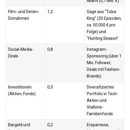
Miami (0,7 Mio. €) ​
Film- und Serien-
1,2
Gage aus “Tulsa
Einnahmen
King” (20 Episoden,
ca. 50.000 € pro
Folge) und
“Hunting Season” ​
Social-Media-
0,8
Instagram-
Deals
Sponsoring (über 1
Mio. Follower,
Deals mit Fashion-
Brands) ​
Investitionen
0,3
Diversifiziertes
(Aktien, Fonds)
Portfolio in Tech-
Aktien und
Stallone-
Familienfonds ​
Bargeld und
0,2
Ersparnisse,