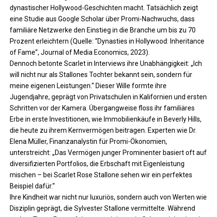
dynastischer Hollywood-Geschichten macht. Tatsächlich zeigt
eine Studie aus Google Scholar über Promi-Nachwuchs, dass
familiäre Netzwerke den Einstieg in die Branche um bis zu 70
Prozent erleichtern (Quelle: “Dynasties in Hollywood: Inheritance
of Fame”, Journal of Media Economics, 2023).
Dennoch betonte Scarlet in Interviews ihre Unabhängigkeit: „Ich
will nicht nur als Stallones Tochter bekannt sein, sondern für
meine eigenen Leistungen.“ Dieser Wille formte ihre
Jugendjahre, geprägt von Privatschulen in Kalifornien und ersten
Schritten vor der Kamera. Übergangweise floss ihr familiäres
Erbe in erste Investitionen, wie Immobilienkäufe in Beverly Hills,
die heute zu ihrem Kernvermögen beitragen. Experten wie Dr.
Elena Müller, Finanzanalystin für Promi-Ökonomien,
unterstreicht: „Das Vermögen junger Prominenter basiert oft auf
diversifizierten Portfolios, die Erbschaft mit Eigenleistung
mischen – bei Scarlet Rose Stallone sehen wir ein perfektes
Beispiel dafür.“​
Ihre Kindheit war nicht nur luxuriös, sondern auch von Werten wie
Disziplin geprägt, die Sylvester Stallone vermittelte. Während