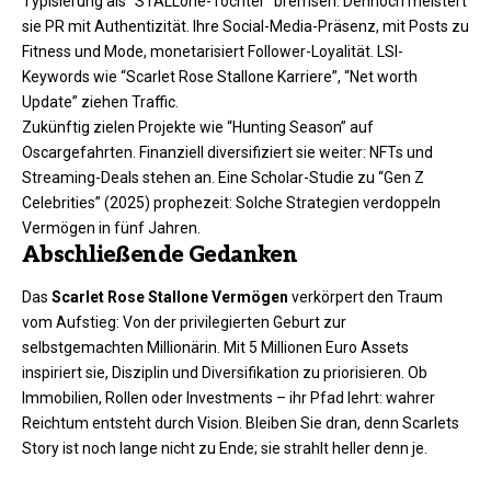
Typisierung als “STALLone-Tochter” bremsen. Dennoch meistert
sie PR mit Authentizität. Ihre Social-Media-Präsenz, mit Posts zu
Fitness und Mode, monetarisiert Follower-Loyalität. LSI-
Keywords wie “Scarlet Rose Stallone Karriere”, “Net worth
Update” ziehen Traffic.
Zukünftig zielen Projekte wie “Hunting Season” auf
Oscargefahrten. Finanziell diversifiziert sie weiter: NFTs und
Streaming-Deals stehen an. Eine Scholar-Studie zu “Gen Z
Celebrities” (2025) prophezeit: Solche Strategien verdoppeln
Vermögen in fünf Jahren.
Abschließende Gedanken
Das
Scarlet Rose Stallone Vermögen
verkörpert den Traum
vom Aufstieg: Von der privilegierten Geburt zur
selbstgemachten Millionärin. Mit 5 Millionen Euro Assets
inspiriert sie, Disziplin und Diversifikation zu priorisieren. Ob
Immobilien, Rollen oder Investments – ihr Pfad lehrt: wahrer
Reichtum entsteht durch Vision. Bleiben Sie dran, denn Scarlets
Story ist noch lange nicht zu Ende; sie strahlt heller denn je.​