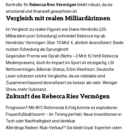
Kontrolle. Ihr
Rebecca Ries Vermögen
bleibt robust, da sie
emotional und finanziell gewachsen ist.
Vergleich mit realen Milliardärinnen
Im Vergleich zu realen Figuren wie Diane Hendricks (US-
Milliardärin post-Scheidung) schneidet Rebecca top ab.
Hendricks’ Vermögen: Über 10 Mrd. €, ähnlich diversifiziert. Beide
nutzen Scheidung als Sprungbrett.​
Gegenüber Promis wie Oprah (Netto ~2 Mrd. €) fehlt Rebecca
Medienpräsenz, doch ihr Impact im Sport ist einzigartig. LSI:
Nettovermögen, Billionär-Status, Erbin-Reichtum. Deutsche
Leser schätzen solche Vergleiche, da sie relatable sind.
Zusammenfassend diversifiziert sie besser als viele: Weniger
Show, mehr Substanz.
Zukunft des Rebecca Ries Vermögen
Prognosen? Mit AFC Richmonds Erfolg könnte es explodieren.
Frauenfußball boomt – ihr Timing perfekt. Neue Investitionen in
Tech oder Nachhaltigkeit sind denkbar.​
Allerdings Risiken: Klub-Verkauf? Sie bleibt loyal. Experten raten