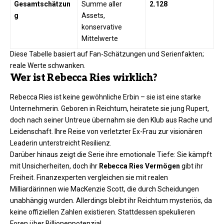
Gesamtschätzun
Summe aller
2.128
g
Assets,
konservative
Mittelwerte
Diese Tabelle basiert auf Fan-Schätzungen und Serienfakten;
reale Werte schwanken.
Wer ist Rebecca Ries wirklich?
Rebecca Ries ist keine gewöhnliche Erbin – sie ist eine starke
Unternehmerin. Geboren in Reichtum, heiratete sie jung Rupert,
doch nach seiner Untreue übernahm sie den Klub aus Rache und
Leidenschaft. Ihre Reise von verletzter Ex-Frau zur visionären
Leaderin unterstreicht Resilienz.​
Darüber hinaus zeigt die Serie ihre emotionale Tiefe: Sie kämpft
mit Unsicherheiten, doch ihr
Rebecca Ries Vermögen
gibt ihr
Freiheit. Finanzexperten vergleichen sie mit realen
Milliardärinnen wie MacKenzie Scott, die durch Scheidungen
unabhängig wurden. Allerdings bleibt ihr Reichtum mysteriös, da
keine offiziellen Zahlen existieren. Stattdessen spekulieren
Foren über Billionenpotenzial.​