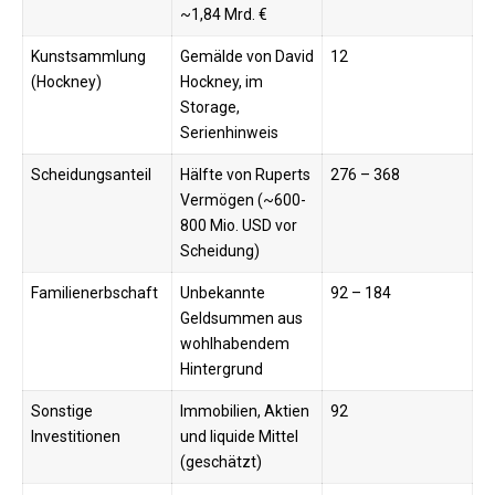
~1,84 Mrd. €
Kunstsammlung
Gemälde von David
12
(Hockney)
Hockney, im
Storage,
Serienhinweis
Scheidungsanteil
Hälfte von Ruperts
276 – 368
Vermögen (~600-
800 Mio. USD vor
Scheidung)
Familienerbschaft
Unbekannte
92 – 184
Geldsummen aus
wohlhabendem
Hintergrund
Sonstige
Immobilien, Aktien
92
Investitionen
und liquide Mittel
(geschätzt)