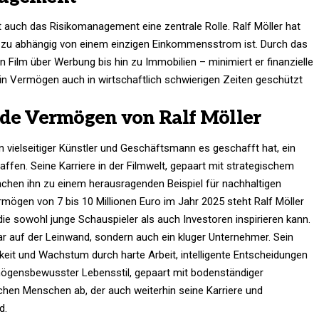
 auch das Risikomanagement eine zentrale Rolle. Ralf Möller hat
ht zu abhängig von einem einzigen Einkommensstrom ist. Durch das
Film über Werbung bis hin zu Immobilien – minimiert er finanzielle
sein Vermögen auch in wirtschaftlich schwierigen Zeiten geschützt
nde Vermögen von Ralf Möller
in vielseitiger Künstler und Geschäftsmann es geschafft hat, ein
ffen. Seine Karriere in der Filmwelt, gepaart mit strategischem
hen ihn zu einem herausragenden Beispiel für nachhaltigen
rmögen von 7 bis 10 Millionen Euro im Jahr 2025 steht Ralf Möller
e sowohl junge Schauspieler als auch Investoren inspirieren kann.​
Star auf der Leinwand, sondern auch ein kluger Unternehmer. Sein
gkeit und Wachstum durch harte Arbeit, intelligente Entscheidungen
ermögensbewusster Lebensstil, gepaart mit bodenständiger
eichen Menschen ab, der auch weiterhin seine Karriere und
d.