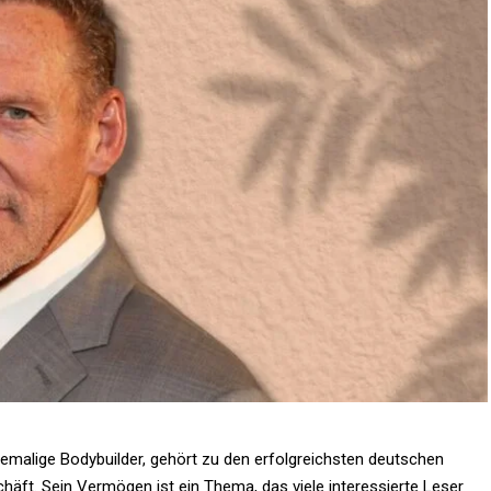
hemalige Bodybuilder, gehört zu den erfolgreichsten deutschen
häft. Sein Vermögen ist ein Thema, das viele interessierte Leser