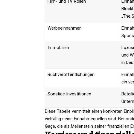
Film- und TV Rollen
Einna
Blockb
„The S
Werbeeinnahmen
Einna
Spons
Immobilien
Luxusi
und W
in Deu
Buchveröffentlichungen
Einna
ein v
Sonstige Investitionen
Beteil
Unter
Diese Tabelle vermittelt einen konkreten Ein
vielfältig seine Einnahmequellen sind. Besond
Gage, die als Meilenstein seiner finanziellen Ent