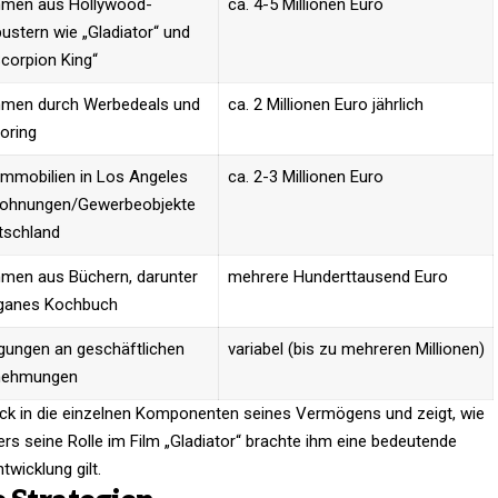
hmen aus Hollywood-
ca. 4-5 Millionen Euro
ustern wie „Gladiator“ und
corpion King“
hmen durch Werbedeals und
ca. 2 Millionen Euro jährlich
oring
mmobilien in Los Angeles
ca. 2-3 Millionen Euro
ohnungen/Gewerbeobjekte
tschland
hmen aus Büchern, darunter
mehrere Hunderttausend Euro
eganes Kochbuch
igungen an geschäftlichen
variabel (bis zu mehreren Millionen)
nehmungen
blick in die einzelnen Komponenten seines Vermögens und zeigt, wie
ers seine Rolle im Film „Gladiator“ brachte ihm eine bedeutende
wicklung gilt.​