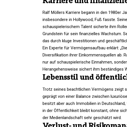
Karriere und finanziell
Ralf Möllers Karriere begann in den 1980er J
insbesondere in Hollywood, Fuß fasste. Sein
schauspielerischem Talent sicherte ihm Rolle
Grundstein für sein finanzielles Wachstum. S
das durch kluge Investitionen und geschäftlich
Ein Experte für Vermögensaufbau erklärt: „Die
Diversifikation ihrer Einkommensquellen ab. R
nur auf schauspielerische Einnahmen, sonder
Herangehensweise sichert ihm beständiges Wa
Lebensstil und öffent
Trotz seines beachtlichen Vermögens zeigt si
geprägt von einer Balance zwischen luxuriös
besitzt aber auch Immobilien in Deutschland, 
in der Öffentlichkeit bleibt konstant, ohne 
der Medienlandschaft sehr geschätzt wird.​
Verlust- und Risikoma