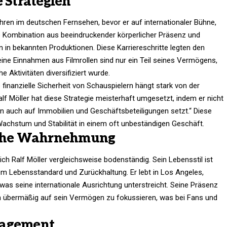
e Strategien
ahren im deutschen Fernsehen, bevor er auf internationaler Bühne,
e Kombination aus beeindruckender körperlicher Präsenz und
n in bekannten Produktionen. Diese Karriereschritte legten den
eine Einnahmen aus Filmrollen sind nur ein Teil seines Vermögens,
e Aktivitäten diversifiziert wurde.
 finanzielle Sicherheit von Schauspielern hängt stark von der
alf Möller hat diese Strategie meisterhaft umgesetzt, indem er nicht
n auch auf Immobilien und Geschäftsbeteiligungen setzt.“ Diese
chstum und Stabilität in einem oft unbeständigen Geschäft.​
liche Wahrnehmung
ch Ralf Möller vergleichsweise bodenständig. Sein Lebensstil ist
em Lebensstandard und Zurückhaltung. Er lebt in Los Angeles,
was seine internationale Ausrichtung unterstreicht. Seine Präsenz
sich übermäßig auf sein Vermögen zu fokussieren, was bei Fans und
nagement