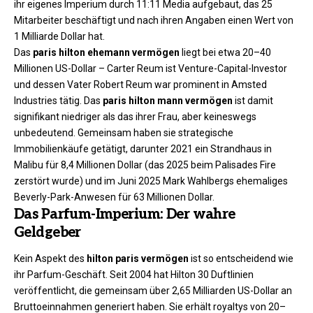
ihr eigenes Imperium durch 11:11 Media aufgebaut, das 25
Mitarbeiter beschäftigt und nach ihren Angaben einen Wert von
1 Milliarde Dollar hat.
Das
paris hilton ehemann vermögen
liegt bei etwa 20–40
Millionen US-Dollar – Carter Reum ist Venture-Capital-Investor
und dessen Vater Robert Reum war prominent in Amsted
Industries tätig. Das
paris hilton mann vermögen
ist damit
signifikant niedriger als das ihrer Frau, aber keineswegs
unbedeutend. Gemeinsam haben sie strategische
Immobilienkäufe getätigt, darunter 2021 ein Strandhaus in
Malibu für 8,4 Millionen Dollar (das 2025 beim Palisades Fire
zerstört wurde) und im Juni 2025 Mark Wahlbergs ehemaliges
Beverly-Park-Anwesen für 63 Millionen Dollar.
Das Parfum-Imperium: Der wahre
Geldgeber
Kein Aspekt des
hilton paris vermögen
ist so entscheidend wie
ihr Parfum-Geschäft. Seit 2004 hat Hilton 30 Duftlinien
veröffentlicht, die gemeinsam über 2,65 Milliarden US-Dollar an
Bruttoeinnahmen generiert haben. Sie erhält royaltys von 20–