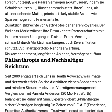
Forschung zeigt, wie Paare Vermögen akkumulieren, indem sie
Schulden nutzen – „Häuser sammeln statt Uhren“. Lenz, als
alleinerziehende Mutter, priorisiert likely stabile Assets wie
Sparvermögen und Firmenanteile.​
Zusätzlich: Bildrechte von Getty-Fotos generieren Royalties. Der
Wellness-Markt wächst; ihre Firma könnte Partnerschaften mit
Insurern haben. Übergang zu Risiken: Promi-Vermögen
schwankt durch Marktschwankungen, doch Diversifikation
schützt. LSI: Finanzportfolio, Renditeerwartung,
Risikomanagement, langfristige Anlagen, Vermögensaufbau.​
Philanthropie und Nachhaltiger
Reichtum
Seit 2009 engagiert sich Lenz in Health Advocacy, was Image
und Netzwerk stärkt. Solche Aktivitäten ziehen Sponsoren an
und mindern Steuern – cleveres Vermögensmanagement.
Vergleichbar mit Pamela Anderson (20 Mio. Net Worth)
balanciert sie Ruhm mit Sinn. Experten loben: „Philanthropie
sichert Vermögen langfristig.“ In Zeiten von E-E-A-T (Experience,
Expertise, Authoritativeness, Trustworthiness) positioniert das