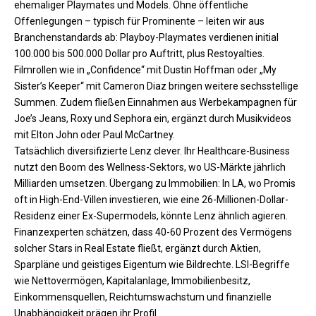
ehemaliger Playmates und Models. Ohne öffentliche
Offenlegungen – typisch für Prominente – leiten wir aus
Branchenstandards ab: Playboy-Playmates verdienen initial
100.000 bis 500.000 Dollar pro Auftritt, plus Restoyalties.
Filmrollen wie in „Confidence“ mit Dustin Hoffman oder „My
Sister’s Keeper“ mit Cameron Diaz bringen weitere sechsstellige
Summen. Zudem fließen Einnahmen aus Werbekampagnen für
Joe’s Jeans, Roxy und Sephora ein, ergänzt durch Musikvideos
mit Elton John oder Paul McCartney.​
Tatsächlich diversifizierte Lenz clever. Ihr Healthcare-Business
nutzt den Boom des Wellness-Sektors, wo US-Märkte jährlich
Milliarden umsetzen. Übergang zu Immobilien: In LA, wo Promis
oft in High-End-Villen investieren, wie eine 26-Millionen-Dollar-
Residenz einer Ex-Supermodels, könnte Lenz ähnlich agieren.
Finanzexperten schätzen, dass 40-60 Prozent des Vermögens
solcher Stars in Real Estate fließt, ergänzt durch Aktien,
Sparpläne und geistiges Eigentum wie Bildrechte. LSI-Begriffe
wie Nettovermögen, Kapitalanlage, Immobilienbesitz,
Einkommensquellen, Reichtumswachstum und finanzielle
Unabhängigkeit prägen ihr Profil.​