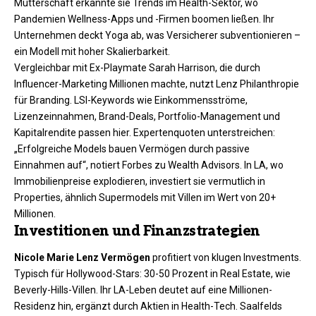
Mutterschaft erkannte sie Trends im Health-Sektor, wo
Pandemien Wellness-Apps und -Firmen boomen ließen. Ihr
Unternehmen deckt Yoga ab, was Versicherer subventionieren –
ein Modell mit hoher Skalierbarkeit.​
Vergleichbar mit Ex-Playmate Sarah Harrison, die durch
Influencer-Marketing Millionen machte, nutzt Lenz Philanthropie
für Branding. LSI-Keywords wie Einkommensströme,
Lizenzeinnahmen, Brand-Deals, Portfolio-Management und
Kapitalrendite passen hier. Expertenquoten unterstreichen:
„Erfolgreiche Models bauen Vermögen durch passive
Einnahmen auf“, notiert Forbes zu Wealth Advisors. In LA, wo
Immobilienpreise explodieren, investiert sie vermutlich in
Properties, ähnlich Supermodels mit Villen im Wert von 20+
Millionen.​
Investitionen und Finanzstrategien
Nicole Marie Lenz Vermögen
profitiert von klugen Investments.
Typisch für Hollywood-Stars: 30-50 Prozent in Real Estate, wie
Beverly-Hills-Villen. Ihr LA-Leben deutet auf eine Millionen-
Residenz hin, ergänzt durch Aktien in Health-Tech. Saalfelds