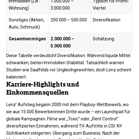
Immobilien (LA-
1.000.000 –
Typisch für Promi-
Wohnung)
3.000.000
Viertel ​
Sonstiges (Aktien,
200.000 – 500.000
Diversifikation ​
Auto, Schmuck)
Gesamtvermögen
2.000.000 –
Schätzung ​
5.000.000
Diese Tabelle verdeutlicht Diversifikation: Während liquide Mittel
schwanken, bieten Immobilien Stabilität. Tatsächlich warnen
Studien wie Saalfelds vor Ungleichgewichten, doch Lenz scheint
balanciert.​
Karriere-Highlights und
Einkommensquellen
Lenz’ Aufstieg begann 2000 mit dem Playboy-Wettbewerb, wo
sie aus 15.000 Bewerberinnen Dritte wurde – ein Launchpad für
globale Kampagnen. Filme wie „Toxic“ oder „Rent Control“
diversifizierten Einnahmen, während TV-Auftritte in CSI: NY
Sichtbarkeit steigerten. Übergang zum Business: Nach der