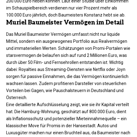
200.000 Euro heben können. Laut einer Studie über Einkommen
im Schauspielbereich verdienen nur vier Prozent mehr als
100.000 Euro jährlich, doch Baumeisters Konstanz hebt sie ab.​
Muriel Baumeister Vermögen im Detail
Das Muriel Baumeister Vermögen umfasst nicht nur liquide
Mittel, sondern ein ausgewogenes Portfolio aus Realvermögen
und immateriellen Werten. Schätzungen von Promi-Portalen wie
starsvermogen.de belaufen sich auf rund 2 Millionen Euro, was
durch über 50 Film- und Fernsehrollen entstanden ist. Wichtig
dabei: Royalties aus Streaming-Diensten wie Netflix oder Joyn
sorgen für passive Einnahmen, die das Vermögen kontinuierlich
wachsen lassen. Zudem profitieren Darsteller von steuerlichen
Vorteilen bei Gagen, wie Pauschalsteuern in Deutschland und
Österreich.
Eine detaillierte Aufschlüsselung zeigt, wie sie ihr Kapital verteilt
hat. Die Hamburg-Wohnung, geschätzt auf 800.000 Euro, dient
als Inflationsschutz und potenzieller Mieteinnahmequelle – ein
klassischer Move für Promis in der Hansestadt. Autos und
Luxusgüter machen nur einen Bruchteil aus, da Baumeister nach