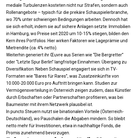
mediale Turbulenzen kosteten nicht nur Strafen, sondern auch
Rollenangebote – typisch für die prekäre Schauspielerbranche,
wo 70% unter schwierigen Bedingungen arbeiten. Dennoch hat
sie sich erholt, indem sie auf sichere Anlagen setzte. Immobilien
in Hamburg, wo Preise seit 2020 um 10-15% stiegen, bilden den
Kern ihres Portfolios. Hier wirken Faktoren wie Lageprämie und
Mietrendite (ca. 4% netto).
Weiterhin generiert ihr Œuvre aus Serien wie “Die Bergretter”
oder “Letzte Spur Berlin” langfristige Einnahmen. Übergang zu
Diversifikation: Neben Schauspiel engagiert sie sich in TV-
Formaten wie “Bares für Rares”, was Zusatzeinkünfte von
10.000-20.000 Euro pro Auftritt bringen kann. Studien zur
Vermögensverteilung in Österreich zeigen zudem, dass Künstler
durch Erbschaften oder Partnerschaften profitieren, was bei
Baumeister mit ihrem Netzwerk plausibel ist.
In puncto Steuern nutzt sie binationalen Vorteile (Österreich-
Deutschland), wo Pauschalen die Abgaben mindern. So bleibt
netto mehr für Investitionen, etwa in nachhaltige Fonds, die
Promis zunehmend bevorzugen.