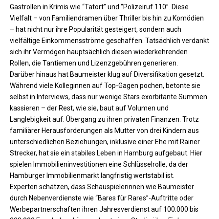
Gastrollen in Krimis wie “Tatort” und “Polizeiruf 110”. Diese
Vielfalt – von Familiendramen über Thriller bis hin zu Komödien
– hat nicht nur ihre Popularität gesteigert, sondern auch
vielfältige Einkommensströme geschaffen. Tatsächlich verdankt
sich ihr Vermögen hauptsächlich diesen wiederkehrenden
Rollen, die Tantiemen und Lizenzgebühren generieren.
Darüber hinaus hat Baumeister klug auf Diversifikation gesetzt.
Während viele Kolleginnen auf Top-Gagen pochen, betonte sie
selbst in Interviews, dass nur wenige Stars exorbitante Summen
kassieren – der Rest, wie sie, baut auf Volumen und
Langlebigkeit auf. Übergang zu ihren privaten Finanzen: Trotz
familiärer Herausforderungen als Mutter von drei Kindern aus
unterschiedlichen Beziehungen, inklusive einer Ehe mit Rainer
Strecker, hat sie ein stabiles Leben in Hamburg aufgebaut. Hier
spielen Immobilieninvestitionen eine Schlüsselrolle, da der
Hamburger Immobilienmarkt langfristig wertstabil ist.
Experten schätzen, dass Schauspielerinnen wie Baumeister
durch Nebenverdienste wie “Bares für Rares”-Auftritte oder
Werbepartnerschaften ihren Jahresverdienst auf 100.000 bis