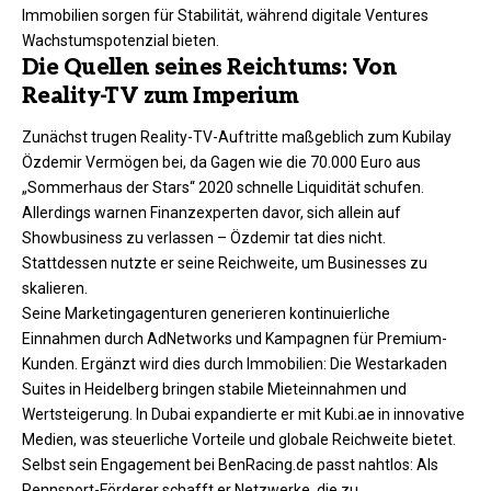
Immobilien sorgen für Stabilität, während digitale Ventures
Wachstumspotenzial bieten.​
Die Quellen seines Reichtums: Von
Reality-TV zum Imperium
Zunächst trugen Reality-TV-Auftritte maßgeblich zum Kubilay
Özdemir Vermögen bei, da Gagen wie die 70.000 Euro aus
„Sommerhaus der Stars“ 2020 schnelle Liquidität schufen.
Allerdings warnen Finanzexperten davor, sich allein auf
Showbusiness zu verlassen – Özdemir tat dies nicht.
Stattdessen nutzte er seine Reichweite, um Businesses zu
skalieren.
Seine Marketingagenturen generieren kontinuierliche
Einnahmen durch AdNetworks und Kampagnen für Premium-
Kunden. Ergänzt wird dies durch Immobilien: Die Westarkaden
Suites in Heidelberg bringen stabile Mieteinnahmen und
Wertsteigerung. In Dubai expandierte er mit Kubi.ae in innovative
Medien, was steuerliche Vorteile und globale Reichweite bietet.
Selbst sein Engagement bei BenRacing.de passt nahtlos: Als
Rennsport-Förderer schafft er Netzwerke, die zu