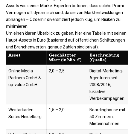
Assets wie seiner Marke. Experten betonen, dass solche Promi-
Vermögen oft dynamisch sind, da sie von Marktentwicklungen
abhängen – Özdemir diversifiziert jedoch klug, um Risiken zu
minimieren.
Um einen klaren Überblick zu geben, hier eine Tabelle mit seinen
Haupt-Assets in Euro (basierend auf öffentlichen Schätzungen
und Branchenwerten; genaue Zahlen sind privat):
Asset
Geschätzter
Beschreibung
Wert (in Mio. €)
[Quelle]
Online Media
2,0 – 2,5
Digital-Marketing-
Partners GmbH &
Agenturen seit
up-value GmbH
2008/2016,
lukrative
Werbekampagnen
Westarkaden
1,5 – 2,0
Boardinghouse mit
Suites Heidelberg
50 Zimmern,
Mieteinnahmen ​