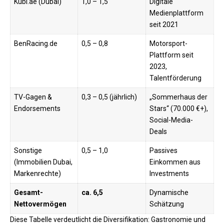
Kubi.ae (Dubai)
1,0 – 1,5
Digitale
Medienplattform
seit 2021 ​
BenRacing.de
0,5 – 0,8
Motorsport-
Plattform seit
2023,
Talentförderung
TV-Gagen &
0,3 – 0,5 (jährlich)
„Sommerhaus der
Endorsements
Stars“ (70.000 €+),
Social-Media-
Deals
Sonstige
0,5 – 1,0
Passives
(Immobilien Dubai,
Einkommen aus
Markenrechte)
Investments ​
Gesamt-
ca. 6,5
Dynamische
Nettovermögen
Schätzung ​
Diese Tabelle verdeutlicht die Diversifikation: Gastronomie und