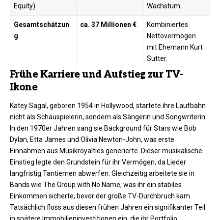
Equity)
Wachstum.
Gesamtschätzun
ca. 37 Millionen €
Kombiniertes
g
Nettovermögen
mit Ehemann Kurt
Sutter.
Frühe Karriere und Aufstieg zur TV-
Ikone
Katey Sagal, geboren 1954 in Hollywood, startete ihre Laufbahn
nicht als Schauspielerin, sondern als Sängerin und Songwriterin.
In den 1970er Jahren sang sie Background für Stars wie Bob
Dylan, Etta James und Olivia Newton-John, was erste
Einnahmen aus Musikroyalties generierte. Dieser musikalische
Einstieg legte den Grundstein für ihr Vermögen, da Lieder
langfristig Tantiemen abwerfen. Gleichzeitig arbeitete sie in
Bands wie The Group with No Name, was ihr ein stabiles
Einkommen sicherte, bevor der große TV-Durchbruch kam.
Tatsächlich floss aus diesen frühen Jahren ein signifikanter Teil
in spätere Immobilieninvestitionen ein, die ihr Portfolio