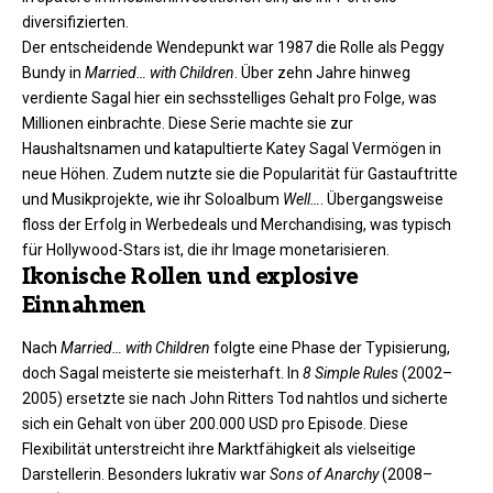
diversifizierten.​
Der entscheidende Wendepunkt war 1987 die Rolle als Peggy
Bundy in
Married… with Children
. Über zehn Jahre hinweg
verdiente Sagal hier ein sechsstelliges Gehalt pro Folge, was
Millionen einbrachte. Diese Serie machte sie zur
Haushaltsnamen und katapultierte Katey Sagal Vermögen in
neue Höhen. Zudem nutzte sie die Popularität für Gastauftritte
und Musikprojekte, wie ihr Soloalbum
Well…
. Übergangsweise
floss der Erfolg in Werbedeals und Merchandising, was typisch
für Hollywood-Stars ist, die ihr Image monetarisieren.​
Ikonische Rollen und explosive
Einnahmen
Nach
Married… with Children
folgte eine Phase der Typisierung,
doch Sagal meisterte sie meisterhaft. In
8 Simple Rules
(2002–
2005) ersetzte sie nach John Ritters Tod nahtlos und sicherte
sich ein Gehalt von über 200.000 USD pro Episode. Diese
Flexibilität unterstreicht ihre Marktfähigkeit als vielseitige
Darstellerin. Besonders lukrativ war
Sons of Anarchy
(2008–