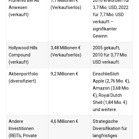
Früheres Bel Air
7,1 Millionen €
2010 erworben für
Anwesen
(Verkaufserlös)
3,7 Mio. USD, 2022
(verkauft)
für 7,7 Mio. USD
verkauft –
signifikanter
Gewinn.
Hollywood Hills
3,48 Millionen €
2005 gekauft,
Compound
(Verkaufserlös)
2010 für 3,77 Mio.
(verkauft)
USD verkauft.​
Aktienportfolio
9,2 Millionen €
Einschließlich
(diversifiziert)
Apple (2,76 Mio. €),
Amazon (3,68 Mio.
€), Royal Dutch
Shell (1,84 Mio. €)
und weitere.​
Andere
4,6 Millionen €
Strategische
Investitionen
Diversifikation für
(REITs, Private
langfristiges