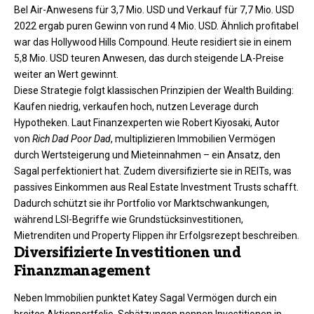
Bel Air-Anwesens für 3,7 Mio. USD und Verkauf für 7,7 Mio. USD
2022 ergab puren Gewinn von rund 4 Mio. USD. Ähnlich profitabel
war das Hollywood Hills Compound. Heute residiert sie in einem
5,8 Mio. USD teuren Anwesen, das durch steigende LA-Preise
weiter an Wert gewinnt.​
Diese Strategie folgt klassischen Prinzipien der Wealth Building:
Kaufen niedrig, verkaufen hoch, nutzen Leverage durch
Hypotheken. Laut Finanzexperten wie Robert Kiyosaki, Autor
von
Rich Dad Poor Dad
, multiplizieren Immobilien Vermögen
durch Wertsteigerung und Mieteinnahmen – ein Ansatz, den
Sagal perfektioniert hat. Zudem diversifizierte sie in REITs, was
passives Einkommen aus Real Estate Investment Trusts schafft.
Dadurch schützt sie ihr Portfolio vor Marktschwankungen,
während LSI-Begriffe wie Grundstücksinvestitionen,
Mietrenditen und Property Flippen ihr Erfolgsrezept beschreiben.​
Diversifizierte Investitionen und
Finanzmanagement
Neben Immobilien punktet Katey Sagal Vermögen durch ein
breites Aktienportfolio. Schätzungen nennen Investitionen in