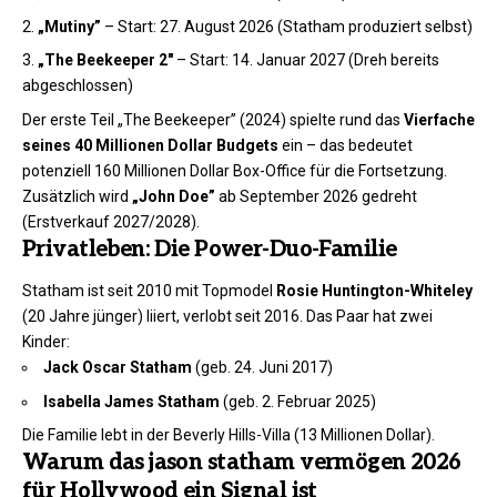
„Mutiny”
– Start: 27. August 2026 (Statham produziert selbst)
„The Beekeeper 2″
– Start: 14. Januar 2027 (Dreh bereits
abgeschlossen)
Der erste Teil „The Beekeeper” (2024) spielte rund das
Vierfache
seines 40 Millionen Dollar Budgets
ein – das bedeutet
potenziell 160 Millionen Dollar Box-Office für die Fortsetzung.
Zusätzlich wird
„John Doe”
ab September 2026 gedreht
(Erstverkauf 2027/2028).
Privatleben: Die Power-Duo-Familie
Statham ist seit 2010 mit Topmodel
Rosie Huntington-Whiteley
(20 Jahre jünger) liiert, verlobt seit 2016. Das Paar hat zwei
Kinder:
Jack Oscar Statham
(geb. 24. Juni 2017)
Isabella James Statham
(geb. 2. Februar 2025)
Die Familie lebt in der Beverly Hills-Villa (13 Millionen Dollar).
Warum das jason statham vermögen 2026
für Hollywood ein Signal ist