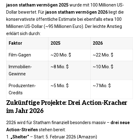
jason statham vermögen 2025
wurde mit 100 Millionen US-
Dollar bewertet. Für
jason statham vermögen 2026
liegt die
konservativste öffentliche Estimate bei ebenfalls etwa 100
Millionen US-Dollar (~95 Millionen Euro). Der leichte Anstieg
erklärt sich durch:
Faktor
2025
2026
Film-Gagen
~20 Mio. $
~22 Mio. $
Immobilien-
~8 Mio. $
~10 Mio. $
Gewinne
Produzenten-
~5 Mio. $
~7 Mio. $
Credits
Zukünftige Projekte: Drei Action-Kracher
im Jahr 2026
2026 wird für Statham finanziell besonders massiv –
drei neue
Action-Streifen
stehen bereit:
„Shelter”
– Start: 5. Februar 2026 (Amazon)