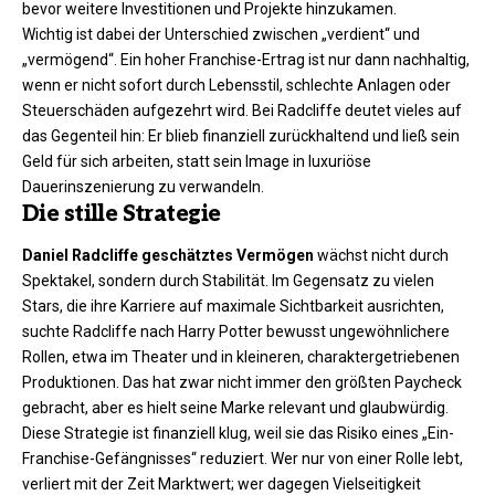
bevor weitere Investitionen und Projekte hinzukamen.
Wichtig ist dabei der Unterschied zwischen „verdient“ und
„vermögend“. Ein hoher Franchise-Ertrag ist nur dann nachhaltig,
wenn er nicht sofort durch Lebensstil, schlechte Anlagen oder
Steuerschäden aufgezehrt wird. Bei Radcliffe deutet vieles auf
das Gegenteil hin: Er blieb finanziell zurückhaltend und ließ sein
Geld für sich arbeiten, statt sein Image in luxuriöse
Dauerinszenierung zu verwandeln.
Die stille Strategie
Daniel Radcliffe geschätztes Vermögen
wächst nicht durch
Spektakel, sondern durch Stabilität. Im Gegensatz zu vielen
Stars, die ihre Karriere auf maximale Sichtbarkeit ausrichten,
suchte Radcliffe nach Harry Potter bewusst ungewöhnlichere
Rollen, etwa im Theater und in kleineren, charaktergetriebenen
Produktionen. Das hat zwar nicht immer den größten Paycheck
gebracht, aber es hielt seine Marke relevant und glaubwürdig.
Diese Strategie ist finanziell klug, weil sie das Risiko eines „Ein-
Franchise-Gefängnisses“ reduziert. Wer nur von einer Rolle lebt,
verliert mit der Zeit Marktwert; wer dagegen Vielseitigkeit