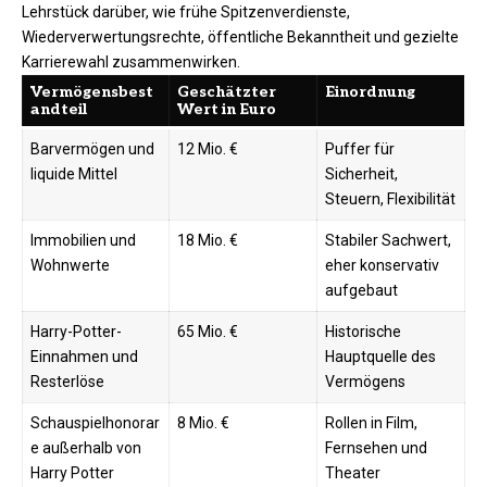
Lehrstück darüber, wie frühe Spitzenverdienste,
Wiederverwertungsrechte, öffentliche Bekanntheit und gezielte
Karrierewahl zusammenwirken.
Vermögensbest
Geschätzter
Einordnung
andteil
Wert in Euro
Barvermögen und
12 Mio. €
Puffer für
liquide Mittel
Sicherheit,
Steuern, Flexibilität
Immobilien und
18 Mio. €
Stabiler Sachwert,
Wohnwerte
eher konservativ
aufgebaut
Harry-Potter-
65 Mio. €
Historische
Einnahmen und
Hauptquelle des
Resterlöse
Vermögens
Schauspielhonorar
8 Mio. €
Rollen in Film,
e außerhalb von
Fernsehen und
Harry Potter
Theater