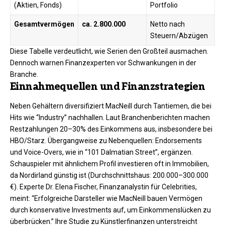
(Aktien, Fonds)
Portfolio ​
Gesamtvermögen
ca. 2.800.000
Netto nach
Steuern/Abzügen ​
Diese Tabelle verdeutlicht, wie Serien den Großteil ausmachen.
Dennoch warnen Finanzexperten vor Schwankungen in der
Branche.​
Einnahmequellen und Finanzstrategien
Neben Gehältern diversifiziert MacNeill durch Tantiemen, die bei
Hits wie “Industry” nachhallen. Laut Branchenberichten machen
Restzahlungen 20–30% des Einkommens aus, insbesondere bei
HBO/Starz. Übergangweise zu Nebenquellen: Endorsements
und Voice-Overs, wie in “101 Dalmatian Street”, ergänzen.​​
Schauspieler mit ähnlichem Profil investieren oft in Immobilien,
da Nordirland günstig ist (Durchschnittshaus: 200.000–300.000
€). Experte Dr. Elena Fischer, Finanzanalystin für Celebrities,
meint: “Erfolgreiche Darsteller wie MacNeill bauen Vermögen
durch konservative Investments auf, um Einkommenslücken zu
überbrücken.” Ihre Studie zu Künstlerfinanzen unterstreicht