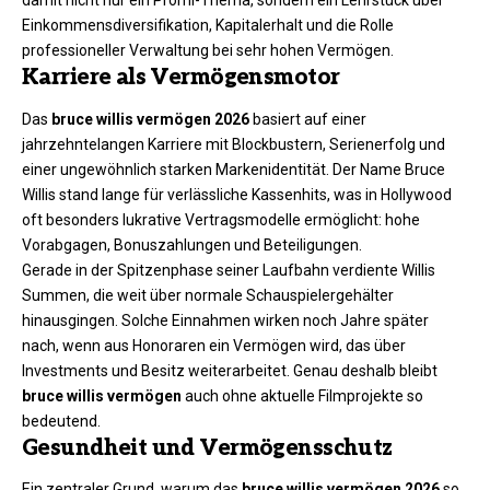
damit nicht nur ein Promi-Thema, sondern ein Lehrstück über
Einkommensdiversifikation, Kapitalerhalt und die Rolle
professioneller Verwaltung bei sehr hohen Vermögen.
Karriere als Vermögensmotor
Das
bruce willis vermögen 2026
basiert auf einer
jahrzehntelangen Karriere mit Blockbustern, Serienerfolg und
einer ungewöhnlich starken Markenidentität. Der Name Bruce
Willis stand lange für verlässliche Kassenhits, was in Hollywood
oft besonders lukrative Vertragsmodelle ermöglicht: hohe
Vorabgagen, Bonuszahlungen und Beteiligungen.
Gerade in der Spitzenphase seiner Laufbahn verdiente Willis
Summen, die weit über normale Schauspielergehälter
hinausgingen. Solche Einnahmen wirken noch Jahre später
nach, wenn aus Honoraren ein Vermögen wird, das über
Investments und Besitz weiterarbeitet. Genau deshalb bleibt
bruce willis vermögen
auch ohne aktuelle Filmprojekte so
bedeutend.
Gesundheit und Vermögensschutz
Ein zentraler Grund, warum das
bruce willis vermögen 2026
so