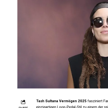
Tash Sultana Vermögen 2025
fasziniert Fa
einzigartigen Loop-Pedal-Stil zu einem der r
SHARE