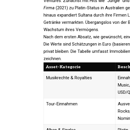
Ventures. Zunächst mit Hits wie “Jungle” und
Firma
(2021) zu Platin-Status in Australien ge
hinaus expandiert Sultana durch ihre Firmen
Getränke vermarkten. Übergangslos von der Büh
Wachstum ihres Vermögens.​
Nach dem ersten Absatz, wie gewünscht, eine 
Die Werte sind Schätzungen in Euro (basieren
privat bleiben. Die Tabelle umfasst Immobil
zeichnen.
Asset-Kategorie
Besch
Musikrechte & Royalties
Einnah
Music,
USD/Q
Tour-Einnahmen
Ausve
Rocks,
Nomin