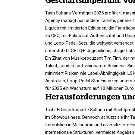
Geschäftsimperium: Von
Tash Sultana Vermögen 2025 profitiert mass
Agency managt nun andere Talente, generier
Liquids mit limitierten Editionen, die Fans lie
zu CEO, mit Fokus auf Authentizität und Una
und Loop-Pedal-Sets, die weltweit versendet
unterstützt LGBTQ+-Jugendliche, steigert abe
Ein Zitat von Musikproduzent Tim Finn, der mi
Talent, sondern auf visionärem Business-Sinn
minimiert Risiken wie Label-Abhängigkeit. L
Australien, Loop-Pedal Star Finanzen unterst
für 2025 ein Wachstum auf 10 Millionen Euro 
Herausforderungen und
Trotz Erfolgs kämpfte Sultana mit Suchtprobl
im Showbusiness. Dennoch schützt sie ihr T
Immobilien in Melbourne und diversifizierte E
internationale Strukturen, vermeidet Abgaben a