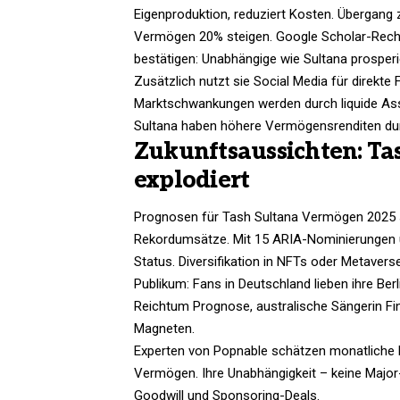
Eigenproduktion, reduziert Kosten. Übergang 
Vermögen 20% steigen. Google Scholar-Recher
bestätigen: Unabhängige wie Sultana prosperier
Zusätzlich nutzt sie Social Media für direkte
Marktschwankungen werden durch liquide Ass
Sultana haben höhere Vermögensrenditen dur
Zukunftsaussichten: Ta
explodiert
Prognosen für Tash Sultana Vermögen 2025 s
Rekordumsätze. Mit 15 ARIA-Nominierungen un
Status. Diversifikation in NFTs oder Metaver
Publikum: Fans in Deutschland lieben ihre Ber
Reichtum Prognose, australische Sängerin F
Magneten.​
Experten von Popnable schätzen monatliche E
Vermögen. Ihre Unabhängigkeit – keine Major
Goodwill und Sponsoring-Deals.​