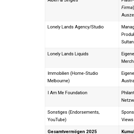
Alben & Singles
Platin
Firma
Ausze
Lonely Lands Agency/Studio
Manag
Produk
Sultan
Lonely Lands Liquids
Eigene
Merch
Immobilien (Home-Studio
Eigene
Melbourne)
Austra
I Am Me Foundation
Philan
Netzw
Sonstiges (Endorsements,
Sponso
YouTube)
Views
Gesamtvermögen 2025
Kumul