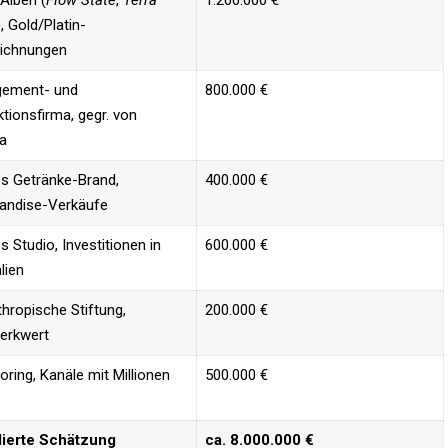
-Alben (
Flow State
,
Terra
1.200.000 € ​
), Gold/Platin-
ichnungen
ement- und
800.000 € ​
tionsfirma, gegr. von
a
s Getränke-Brand,
400.000 € ​
andise-Verkäufe
s Studio, Investitionen in
600.000 €
lien
thropische Stiftung,
200.000 € ​
erkwert
ring, Kanäle mit Millionen
500.000 € ​
ierte Schätzung
ca. 8.000.000 €