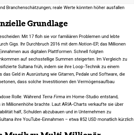
 und Branchenschätzungen; reale Werte könnten höher ausfallen
anzielle Grundlage
heiden: Mit 17 floh sie vor familiären Problemen und lebte
durch Gigs. Ihr Durchbruch 2016 mit dem
Notion
-EP, das Millionen
Einnahmen aus digitalen Plattformen. Schnell folgten
 Einkommen auf sechsstellige Summen steigerten. Im Vergleich zu
ifizierte Sultana früh, indem sie ihre Loop-Technik zu einem
das Geld in Ausrüstung wie Gitarren, Pedale und Software, die
 betonen, dass solche Investitionen den Vermögensaufbau
radoxe Rolle: Während
Terra Firma
im Home-Studio entstand,
 in Millionenhöhe brachte. Laut ARIA-Charts verkaufte sie über
Stabilität half, Schulden abzubauen und in Unternehmen zu
 Sultana ihre YouTube-Einnahmen – etwa 852 USD monatlich kürzlich