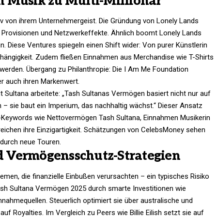
 Musik zu Multi-Millionär
iv von ihrem Unternehmergeist. Die Gründung von Lonely Lands
t Provisionen und Netzwerkeffekte. Ähnlich boomt Lonely Lands
ben. Diese Ventures spiegeln einen Shift wider: Von purer Künstlerin
bhängigkeit. Zudem fließen Einnahmen aus Merchandise wie T-Shirts
 werden. Übergang zu Philanthropie: Die I Am Me Foundation
r auch ihren Markenwert.​
t Sultana arbeitete: „Tash Sultanas Vermögen basiert nicht nur auf
 – sie baut ein Imperium, das nachhaltig wächst.“ Dieser Ansatz
SI-Keywords wie Nettovermögen Tash Sultana, Einnahmen Musikerin
reichen ihre Einzigartigkeit. Schätzungen von CelebsMoney sehen
durch neue Touren.​
 Vermögensschutz-Strategien
emen, die finanzielle Einbußen verursachten – ein typisches Risiko
ash Sultana Vermögen 2025 durch smarte Investitionen wie
innahmequellen. Steuerlich optimiert sie über australische und
uf Royalties. Im Vergleich zu Peers wie Billie Eilish setzt sie auf