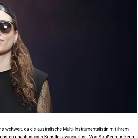
ns weltweit, da die australische Multi-Instrumentalistin mit ihrem
eichsten unabhängigen Künstler avanciert ist. Von Straßenmusikerin