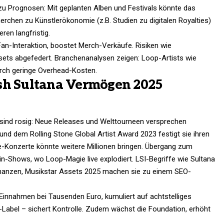
zu Prognosen: Mit geplanten Alben und Festivals könnte das
chen zu Künstlerökonomie (z.B. Studien zu digitalen Royalties)
en langfristig.​
 Fan-Interaktion, boostet Merch-Verkäufe. Risiken wie
ets abgefedert. Branchenanalysen zeigen: Loop-Artists wie
ch geringe Overhead-Kosten.​
sh Sultana Vermögen 2025
ind rosig: Neue Releases und Welttourneen versprechen
d dem Rolling Stone Global Artist Award 2023 festigt sie ihren
se-Konzerte könnte weitere Millionen bringen. Übergang zum
lin-Shows, wo Loop-Magie live explodiert. LSI-Begriffe wie Sultana
inanzen, Musikstar Assets 2025 machen sie zu einem SEO-
innahmen bei Tausenden Euro, kumuliert auf achtstelliges
-Label – sichert Kontrolle. Zudem wächst die Foundation, erhöht