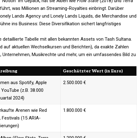
 “Notion” im Gepäck, hat sie Alben wie
Flow State
(2018) und
Terra
führt, was Millionen an Streaming-Royalties einbringt. Darüber
 Lonely Lands Agency und Lonely Lands Liquids, die Merchandise und
ne ins Business: Diese Diversifikation sichert langfristiges
detaillierte Tabelle mit allen bekannten Assets von Tash Sultana.
d auf aktuellen Wechselkursen und Berichten), da exakte Zahlen
ien, Unternehmen, Musikrechte und mehr, um ein umfassendes Bild zu
reibung
Geschätzter Wert (in Euro)
men aus Spotify, Apple
2.500.000 € ​
 YouTube (z.B. 38.000
uartal 2024)
rkaufte Arenen wie Red
1.800.000 € ​
 Festivals (15 ARIA-
ierungen)