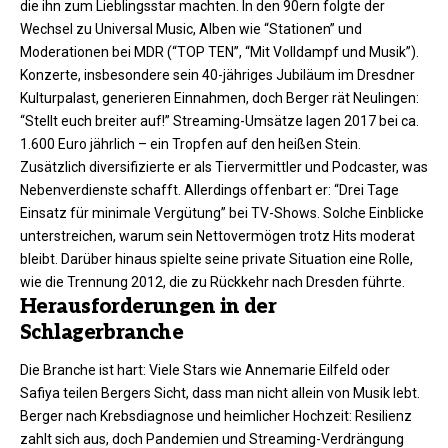
die ihn zum Lieblingsstar machten. In den 90ern folgte der
Wechsel zu Universal Music, Alben wie “Stationen” und
Moderationen bei MDR (“TOP TEN”, “Mit Volldampf und Musik”).
Konzerte, insbesondere sein 40-jähriges Jubiläum im Dresdner
Kulturpalast, generieren Einnahmen, doch Berger rät Neulingen:
“Stellt euch breiter auf!” Streaming-Umsätze lagen 2017 bei ca.
1.600 Euro jährlich – ein Tropfen auf den heißen Stein.​
Zusätzlich diversifizierte er als Tiervermittler und Podcaster, was
Nebenverdienste schafft. Allerdings offenbart er: “Drei Tage
Einsatz für minimale Vergütung” bei TV-Shows. Solche Einblicke
unterstreichen, warum sein Nettovermögen trotz Hits moderat
bleibt. Darüber hinaus spielte seine private Situation eine Rolle,
wie die Trennung 2012, die zu Rückkehr nach Dresden führte.​
Herausforderungen in der
Schlagerbranche
Die Branche ist hart: Viele Stars wie Annemarie Eilfeld oder
Safiya teilen Bergers Sicht, dass man nicht allein von Musik lebt.
Berger nach Krebsdiagnose und heimlicher Hochzeit: Resilienz
zahlt sich aus, doch Pandemien und Streaming-Verdrängung