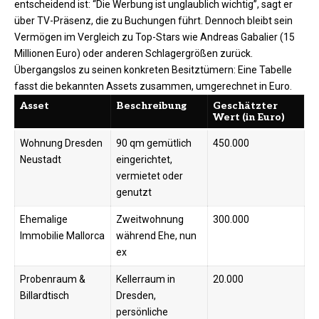
entscheidend ist: “Die Werbung ist unglaublich wichtig”, sagt er
über TV-Präsenz, die zu Buchungen führt. Dennoch bleibt sein
Vermögen im Vergleich zu Top-Stars wie Andreas Gabalier (15
Millionen Euro) oder anderen Schlagergrößen zurück.
Übergangslos zu seinen konkreten Besitztümern: Eine Tabelle
fasst die bekannten Assets zusammen, umgerechnet in Euro.​
Asset
Beschreibung
Geschätzter
Wert (in Euro)
Wohnung Dresden
90 qm gemütlich
450.000
Neustadt
eingerichtet,
vermietet oder
genutzt ​
Ehemalige
Zweitwohnung
300.000
Immobilie Mallorca
während Ehe, nun
ex ​
Probenraum &
Kellerraum in
20.000
Billardtisch
Dresden,
persönliche